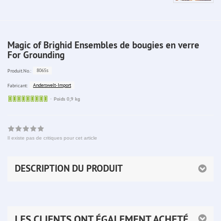
Magic of Brighid Ensembles de bougies en verre
For Grounding
8065s
Produit.No.:
Anderswelt-Import
Fabricant:
Sofort
Poids 0,9 kg
lieferbar
Il existe pas de critiques pour cet article
DESCRIPTION DU PRODUIT
LES CLIENTS ONT ÉGALEMENT ACHETÉ