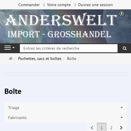
Commander
Votre compte
Ouvrez une session
Re
Navigation
Page
Pochettes, sacs et boîtes
Boîte
d'accueil
Boîte
Triage
Fabricants
Prev
Next
1
2