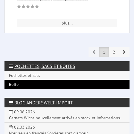
plus...
Prev
Next
1
2
POCHETTES, SACS ET BOÎTES
Pochettes et sacs
Boîte
BLOG ANDERSWELT-IMPORT
09.06.2026
Carnets Wicca nouvellement arrivés en stock et informations.
02.03.2026
Nouveau en français Sorcieres sort d'amour