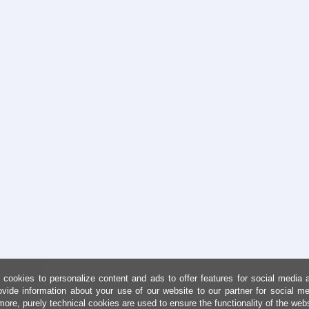
cookies to personalize content and ads to offer features for social media 
ovide information about your use of our website to our partner for social me
more, purely technical cookies are used to ensure the functionality of the web