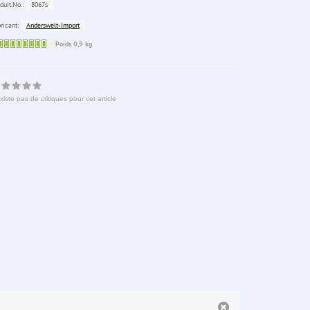
8067s
duit.No.:
Anderswelt-Import
ricant:
Sofort
Poids 0,9 kg
lieferbar
existe pas de critiques pour cet article