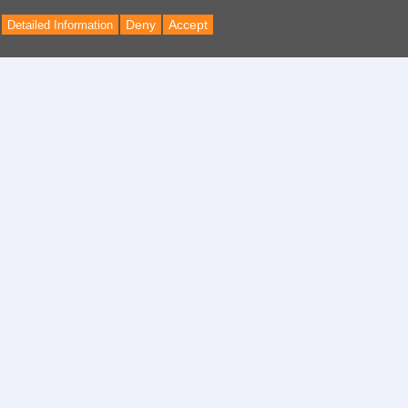
Deny
Accept
Detailed Information
Back
to
Top