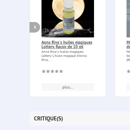
Anna Riva`s huiles magiques
M
Lottery, flacon de 10 ml
d
Anna Riva`s huiles magiques
Ma
Lottery L'huile magique d'Anna
bo
Riva,...
(B
plus...
CRITIQUE(S)