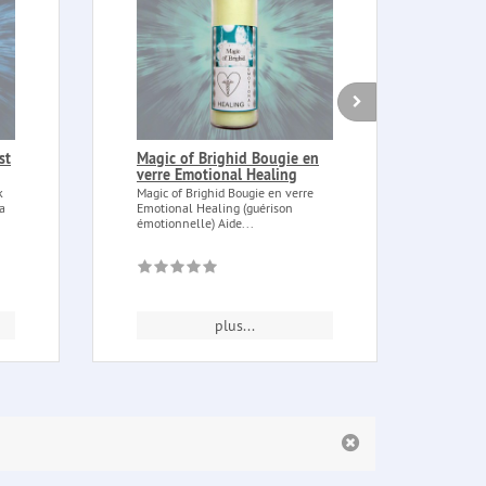
st
Magic of Brighid Bougie en
Bagu
verre Emotional Healing
rose
et cr
k
Magic of Brighid Bougie en verre
 a
Emotional Healing (guérison
Bague
émotionnelle) Aide...
avec 
roche
plus...