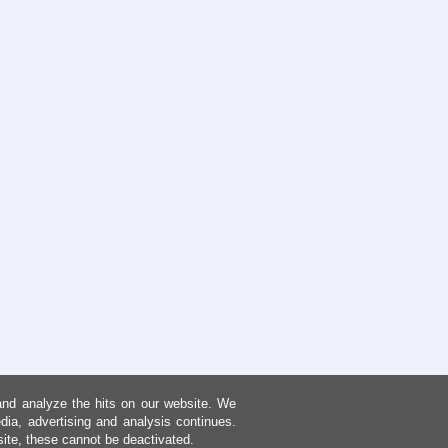
and analyze the hits on our website. We
dia, advertising and analysis continues.
site, these cannot be deactivated.