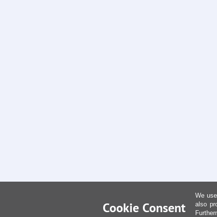
We use 
Cookie Consent
also pr
Further