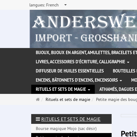
langues:
French
BIJOUX, BIJOUX EN ARGENT, AMULETTES, BRACELETS ET
LIVRES, ACCESSOIRES D'ÉCRITURE, CALLIGRAPHIE
DIFFUSEUR DE HUILES ESSENTIELLES
BOUTEILLES 
ENCENS, BÂTONNETS D'ENCENS, ENCENSOIRS
MO
RITUELS ET SETS DE MAGIE
ATHAMÉS, DAGUES 
Page
Rituels et sets de magie
Petite magie des bou
d'accueil
RITUELS ET SETS DE MAGIE
Bourse magique Mojo (sac désir)
Peti