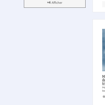
+4
Afficher
M
de
tr
Ma
bo