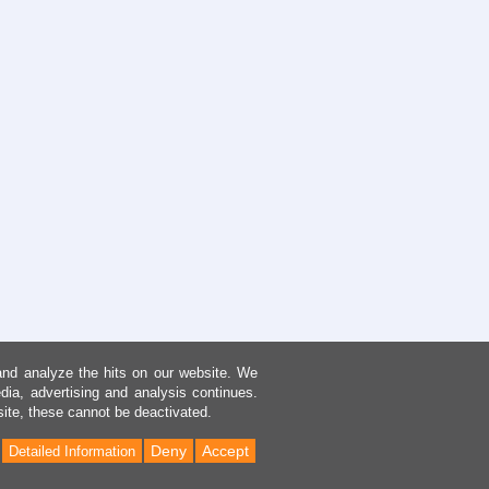
and analyze the hits on our website. We
dia, advertising and analysis continues.
site, these cannot be deactivated.
Deny
Accept
Detailed Information