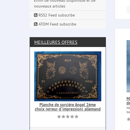
Enfin de nouveau disponible et de
nouveaux articles
RSS2 Feed subscribe
ATOM Feed subscribe
MEILLEURES OFFRES
M
d
Planche de sorcière Angel 2ème
Ma
choix (erreur d'impression) allemand
bo