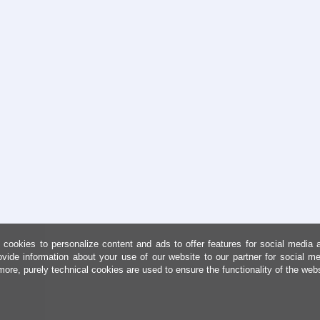
cookies to personalize content and ads to offer features for social media 
ovide information about your use of our website to our partner for social me
more, purely technical cookies are used to ensure the functionality of the web