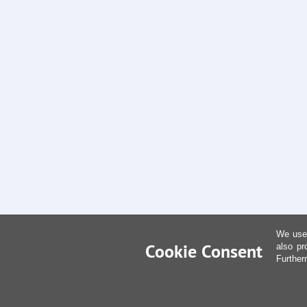
We use 
Cookie Consent
also pr
Further