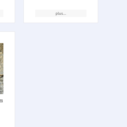
plus...
rs