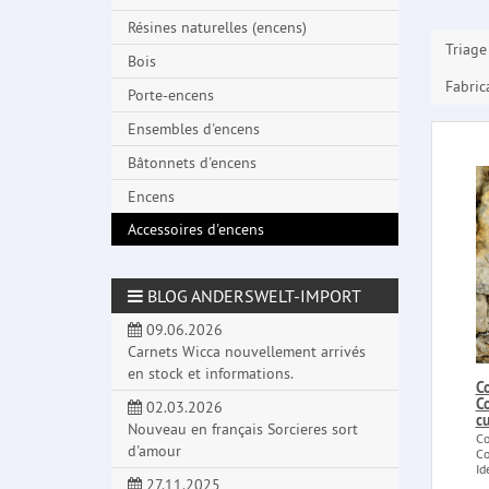
Résines naturelles (encens)
Triage
Bois
Fabric
Porte-encens
Ensembles d'encens
Bâtonnets d'encens
Encens
Accessoires d'encens
BLOG ANDERSWELT-IMPORT
09.06.2026
Carnets Wicca nouvellement arrivés
en stock et informations.
C
C
02.03.2026
cu
Nouveau en français Sorcieres sort
Co
d'amour
Co
Id
27.11.2025