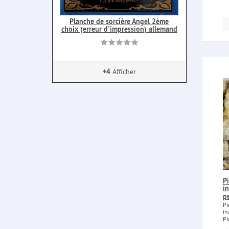
Planche de sorcière Angel 2ème
choix (erreur d'impression) allemand
+4
Afficher
Pi
i
p
Pi
in
Pi