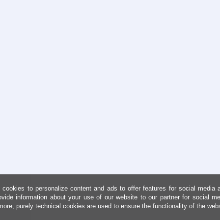
cookies to personalize content and ads to offer features for social media 
ovide information about your use of our website to our partner for social me
more, purely technical cookies are used to ensure the functionality of the web