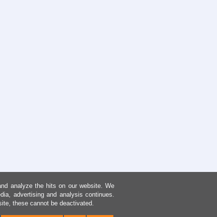
and analyze the hits on our website. We
dia, advertising and analysis continues.
site, these cannot be deactivated.