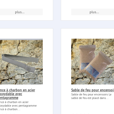
plus...
plus...
nce à charbon en acier
Sable de feu pour encensoi
noxydable avec
Sable de feu pour encensoirs Le
entagramme
sable de feu est placé dans...
nce à charbon en acier
oxydable avec pentagramme
nce à charbon...