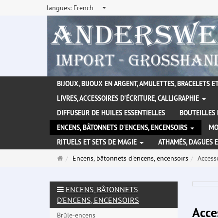
langues:
French
BIJOUX, BIJOUX EN ARGENT, AMULETTES, BRACELETS ET
LIVRES, ACCESSOIRES D'ÉCRITURE, CALLIGRAPHIE
DIFFUSEUR DE HUILES ESSENTIELLES
BOUTEILLES 
ENCENS, BÂTONNETS D'ENCENS, ENCENSOIRS
MO
RITUELS ET SETS DE MAGIE
ATHAMÉS, DAGUES 
Page
Encens, bâtonnets d'encens, encensoirs
Access
d'accueil
ENCENS, BÂTONNETS
D'ENCENS, ENCENSOIRS
Acce
Brûle-encens