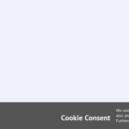
We use 
Cookie Consent
also pr
Further