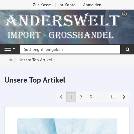
Zur Kasse
Ihr Konto
Anmelden
Su
Navigation
Startseite
Unsere Top Artikel
Unsere Top Artikel
Prev
Next
1
2
3
...
11