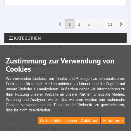
Prev
Next
1
2
3
...
11
KATEGORIEN
Ätherische und magische Öle
Schmuck, Silberschmuck, Amulette, Armreifen und mehr...
Zustimmung zur Verwendung von
Beutel, Taschen und Kästchen
Cookies
Bücher, Schreibzubehör, Kalligraphie
Wir verwenden Cookies, um Inhalte und Anzeigen zu personalisieren,
Divination, Witchboards, Pendel und mehr
Funktionen für soziale Medien anbieten zu können und die Zugriffe auf
unsere Website zu analysieren. Außerdem geben wir Informationen zu
Dreamcatcher und Windspiele
Ihrer Nutzung unserer Website an unsere Partner für soziale Medien,
Werbung und Analysen weiter. Des weiteren werden rein technische
Duftlampen
Cookies verwendet um die Funktion der Webseite zu gewährleisten,
dies ist nicht deaktivierbar.
Elixier und Alchemisten Flaschen
Figuren
Ablehnen
Annehmen
Weitere Informationen
Kerzen und Kerzenzubehör