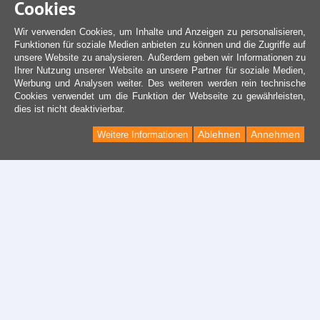
Cookies
Wir verwenden Cookies, um Inhalte und Anzeigen zu personalisieren,
Funktionen für soziale Medien anbieten zu können und die Zugriffe auf
unsere Website zu analysieren. Außerdem geben wir Informationen zu
Ihrer Nutzung unserer Website an unsere Partner für soziale Medien,
Werbung und Analysen weiter. Des weiteren werden rein technische
Cookies verwendet um die Funktion der Webseite zu gewährleisten,
dies ist nicht deaktivierbar.
Ablehnen
Annehmen
Weitere Informationen