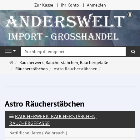
Zur Kasse
Ihr Konto
Anmelden
Su
Navigation
Startseite
Räucherwerk, Räucherstäbchen, Räuchergefäße
Räucherstäbchen
Astro Räucherstäbchen
Astro Räucherstäbchen
RÄUCHERWERK, RÄUCHERSTÄBCHEN,
RÄUCHERGEFÄSSE
Natürliche Harze ( Weihrauch )