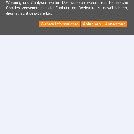
Werbung und Analysen weiter. Des weiteren werden rein technische
Cookies verwendet um die Funktion der Webseite zu gewährleisten,
dies ist nicht deaktivierbar.
Ablehnen
Annehmen
Weitere Informationen
Kontakt
Kontaktformular