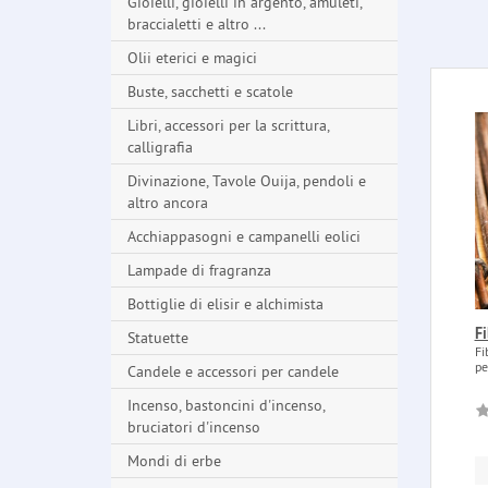
Gioielli, gioielli in argento, amuleti,
braccialetti e altro ...
Olii eterici e magici
Buste, sacchetti e scatole
Libri, accessori per la scrittura,
calligrafia
Divinazione, Tavole Ouija, pendoli e
altro ancora
Acchiappasogni e campanelli eolici
Lampade di fragranza
Bottiglie di elisir e alchimista
F
Statuette
Fi
pe
Candele e accessori per candele
Incenso, bastoncini d'incenso,
bruciatori d'incenso
Mondi di erbe