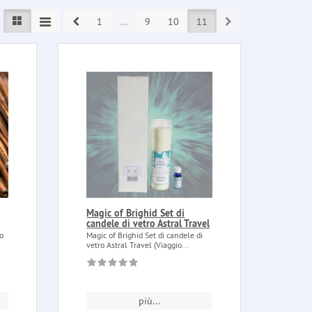
Prev
Next
1
...
9
10
11
Magic of Brighid Set di
candele di vetro Astral Travel
ro
Magic of Brighid Set di candele di
vetro Astral Travel (Viaggio...
più...