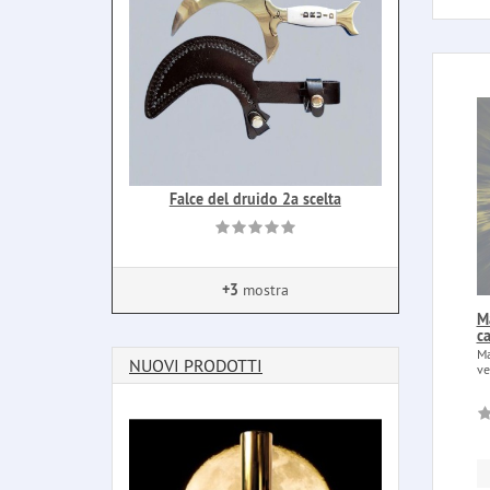
Falce del druido 2a scelta
+3
mostra
Ma
ca
Ma
NUOVI PRODOTTI
ve