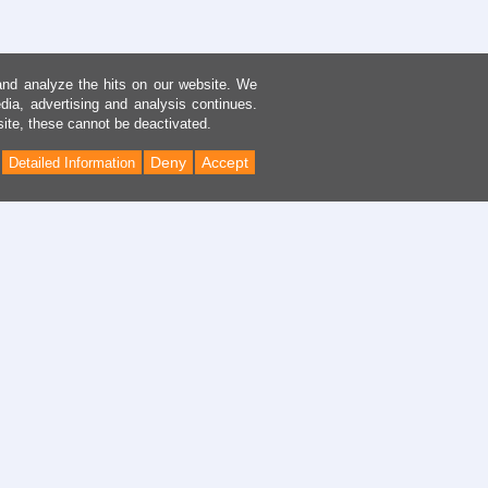
and analyze the hits on our website. We
dia, advertising and analysis continues.
site, these cannot be deactivated.
Deny
Accept
Detailed Information
Back
to
Top