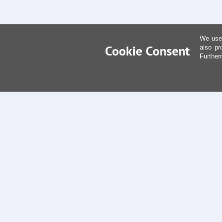
We use 
Cookie Consent
also pr
Further