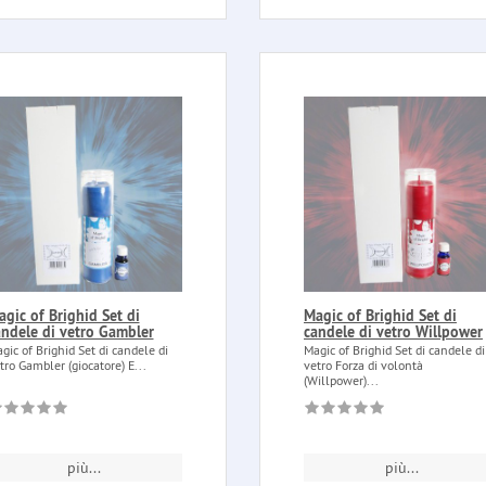
gic of Brighid Set di
Magic of Brighid Set di
andele di vetro Gambler
candele di vetro Willpower
gic of Brighid Set di candele di
Magic of Brighid Set di candele di
tro Gambler (giocatore) E...
vetro Forza di volontà
(Willpower)...
più...
più...