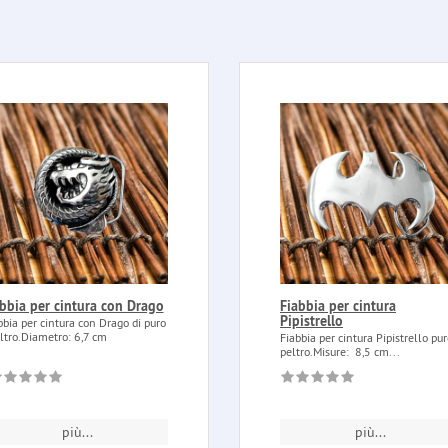
ibbia per cintura con Drago
Fiabbia per cintura
Pipistrello
bbia per cintura con Drago di puro
ltro.Diametro: 6,7 cm
Fiabbia per cintura Pipistrello pu
peltro.Misure: 8,5 cm...
più...
più...