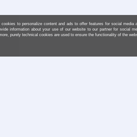
cookies to personalize content and ads to offer features for social media 
ovide information about your use of our website to our partner for social me
more, purely technical cookies are used to ensure the functionality of the web