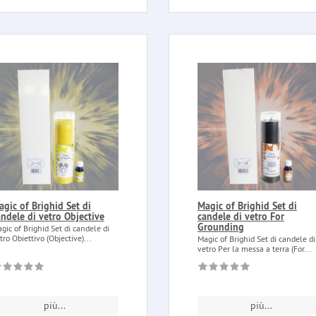
gic of Brighid Set di
Magic of Brighid Set di
ndele di vetro Objective
candele di vetro For
Grounding
gic of Brighid Set di candele di
tro Obiettivo (Objective)...
Magic of Brighid Set di candele di
vetro Per la messa a terra (For...
più...
più...