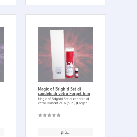
Magic of Brighid Set di
candele di vetro Forget him
Magic of Brighid Set di candele di
vetro Dimenticalo (o lei) (Forget...
più...