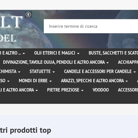
 E ALTRO ...
OLII ETERICI E MAGICI
BUSTE, SACCHETTI E SCA
DIVINAZIONE, TAVOLE OUIJA, PENDOLI E ALTRO ANCORA
ACCHIAPPA
LCHIMISTA
STATUETTE
CANDELE E ACCESSORI PER CANDELE
ENSO
MONDI DI ERBE
ARAZZI, SPECCHI E ALTRO ANCORA
I E ALTRO ANCORA
PIETRE PREZIOSE
VOODOO
ACCESSOR
tri prodotti top