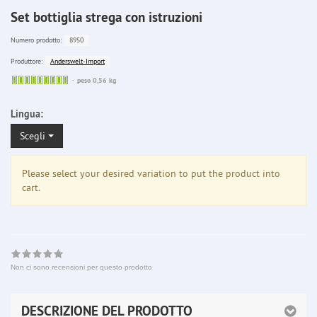
Set bottiglia strega con istruzioni
8950
Numero prodotto:
Anderswelt-Import
Produttore:
Sofort
peso 0,56 kg
lieferbar
Lingua:
Scegli
Please select your desired variation to put the product into
cart.
Non ci sono recensioni per questo prodotto
DESCRIZIONE DEL PRODOTTO