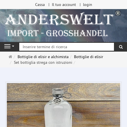
Cassa
Il tuo account
login
ri
Navigation
Pagina
Bottiglie di elisir e alchimista
Bottiglie di elisir
principale
Set bottiglia strega con istruzioni