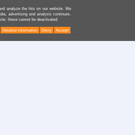
and analyze the hits on our website. We
dia, advertising and analysis continues.
site, these cannot be deactivated.
Deny
Accept
Detailed Information
Back
to
Top