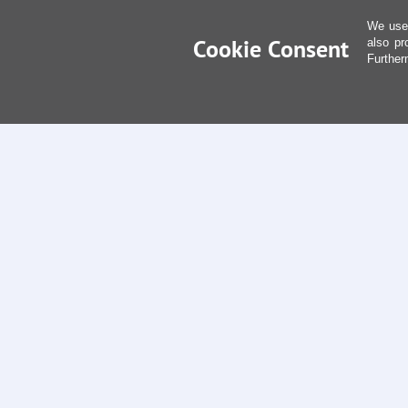
We use 
Cookie Consent
also pr
Further