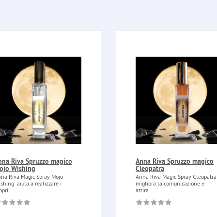
nna Riva Spruzzo magico
Anna Riva Spruzzo magico
ojo Wishing
Cleopatra
na Riva Magic Spray Mojo
Anna Riva Magic Spray Cleopatra
shing aiuta a realizzare i
migliora la comunicazione e
opri...
attira...