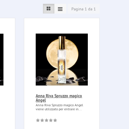
Pagina 1 da 1
Anna Riva Spruzzo magico
Angel
Anna Riva Spruzzo magico Angel
viene utilizzato per entrare in...