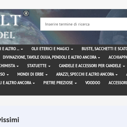
 E ALTRO ...
OLII ETERICI E MAGICI
BUSTE, SACCHETTI E SCA
DIVINAZIONE, TAVOLE OUIJA, PENDOLI E ALTRO ANCORA
ACCHIAPPA
LCHIMISTA
STATUETTE
CANDELE E ACCESSORI PER CANDELE
ENSO
MONDI DI ERBE
ARAZZI, SPECCHI E ALTRO ANCORA
I E ALTRO ANCORA
PIETRE PREZIOSE
VOODOO
ACCESSOR
issimi