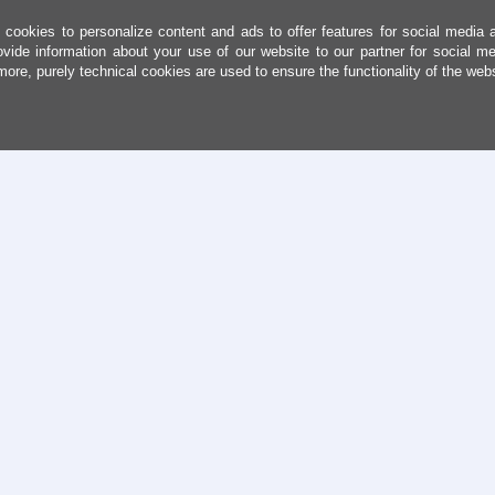
cookies to personalize content and ads to offer features for social media 
ovide information about your use of our website to our partner for social me
more, purely technical cookies are used to ensure the functionality of the web