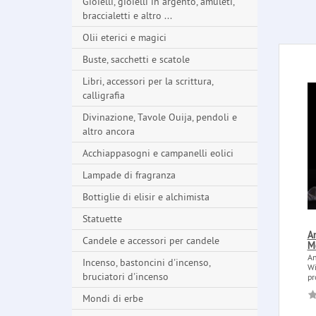
Gioielli, gioielli in argento, amuleti,
braccialetti e altro ...
Olii eterici e magici
Buste, sacchetti e scatole
Libri, accessori per la scrittura,
calligrafia
Divinazione, Tavole Ouija, pendoli e
altro ancora
Acchiappasogni e campanelli eolici
Lampade di fragranza
Bottiglie di elisir e alchimista
Statuette
A
Candele e accessori per candele
M
An
Incenso, bastoncini d'incenso,
Wi
bruciatori d'incenso
pr
Mondi di erbe