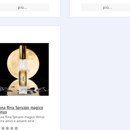
più...
più...
nna Riva Spruzzo magico
enus
na Riva Spruzzo magico Venus
tira amici e amanti ed è...