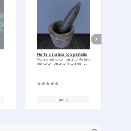
Mortaio rustico con pestello
Magi
cand
Mortaio rustico con pestello Mortaio
Dra
rustico con pestello fatto a mano,...
Magic
vetro
Drawi
più...