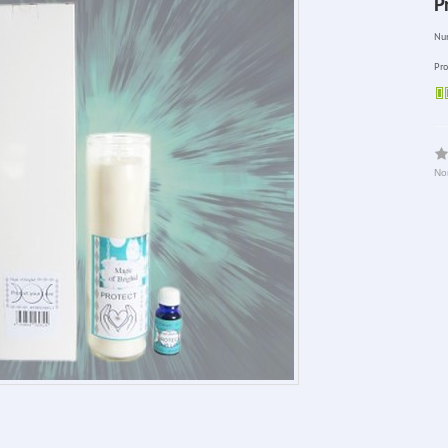
P
Num
Pro
No