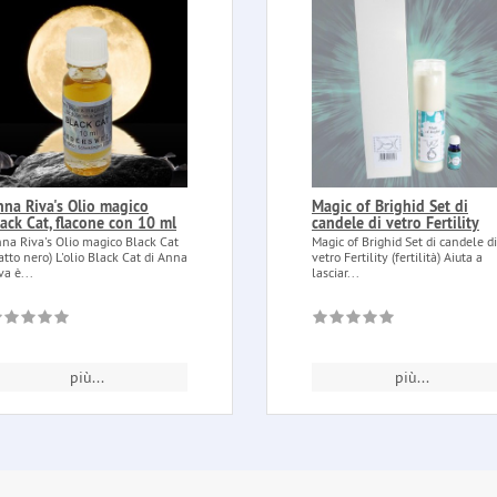
nna Riva's Olio magico
Magic of Brighid Set di
lack Cat, flacone con 10 ml
candele di vetro Fertility
na Riva's Olio magico Black Cat
Magic of Brighid Set di candele di
atto nero) L'olio Black Cat di Anna
vetro Fertility (fertilità) Aiuta a
va è...
lasciar...
più...
più...