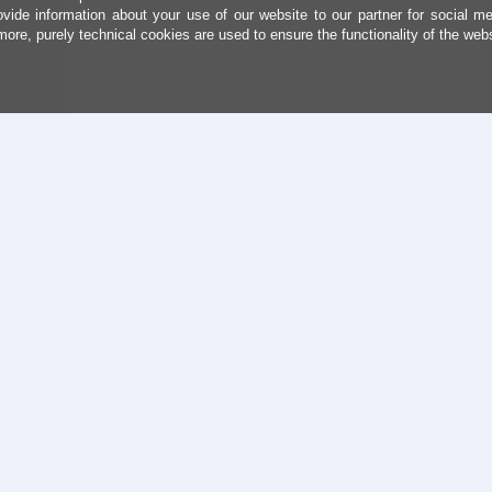
ovide information about your use of our website to our partner for social me
more, purely technical cookies are used to ensure the functionality of the web