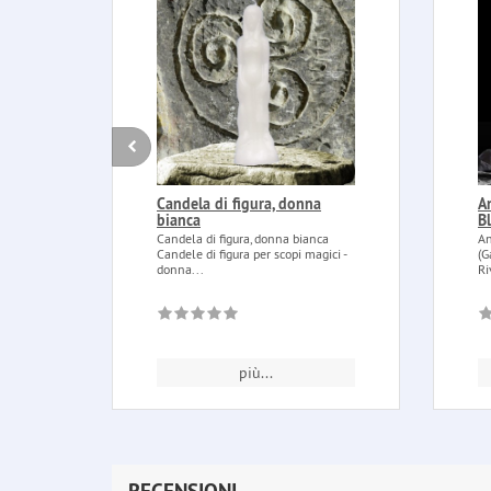
Candela di figura, donna
A
bianca
B
Candela di figura, donna bianca
An
Candele di figura per scopi magici -
(G
donna...
Ri
più...