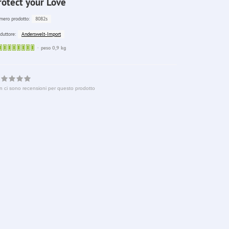
rotect your Love
8082s
ero prodotto:
Anderswelt-Import
duttore:
Sofort
peso 0,9 kg
lieferbar
n ci sono recensioni per questo prodotto