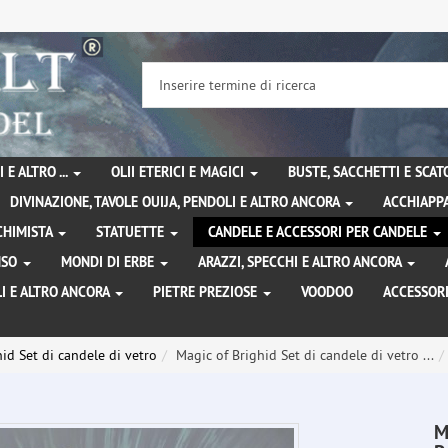
 E ALTRO ...
OLII ETERICI E MAGICI
BUSTE, SACCHETTI E SCA
DIVINAZIONE, TAVOLE OUIJA, PENDOLI E ALTRO ANCORA
ACCHIAPPA
LCHIMISTA
STATUETTE
CANDELE E ACCESSORI PER CANDELE
ENSO
MONDI DI ERBE
ARAZZI, SPECCHI E ALTRO ANCORA
I E ALTRO ANCORA
PIETRE PREZIOSE
VOODOO
ACCESSOR
id Set di candele di vetro
Magic of Brighid Set di candele di vetro ...
M