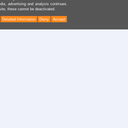
dia, advertising and analysis continues.
site, these cannot be deactivated.
Deny
Accept
Detailed Information
Back
to
Top