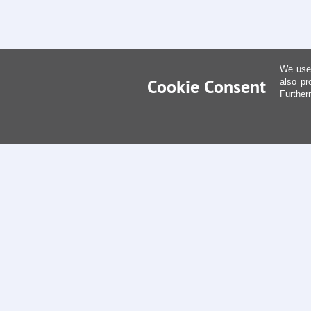
We use 
Cookie Consent
also pr
Further