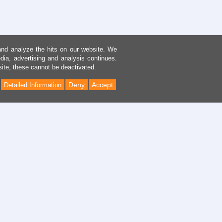
and analyze the hits on our website. We
dia, advertising and analysis continues.
site, these cannot be deactivated.
Deny
Accept
Detailed Information
Back
to
Top