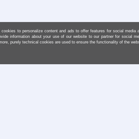
cookies to personalize content and ads to offer features for social media 
ovide information about your use of our website to our partner for social me
more, purely technical cookies are used to ensure the functionality of the web