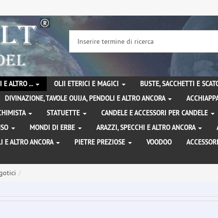
 E ALTRO ...
OLII ETERICI E MAGICI
BUSTE, SACCHETTI E SCA
DIVINAZIONE, TAVOLE OUIJA, PENDOLI E ALTRO ANCORA
ACCHIAPPA
LCHIMISTA
STATUETTE
CANDELE E ACCESSORI PER CANDELE
ENSO
MONDI DI ERBE
ARAZZI, SPECCHI E ALTRO ANCORA
I E ALTRO ANCORA
PIETRE PREZIOSE
VOODOO
ACCESSOR
gotici