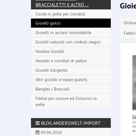
Gioie
BRACCIALETTI E ALTRO ...
Corde in pelle per ciondoli
Ordin
Gioielli gotici
Gioielli in acciaio inossidabile
Fabbri
Gioielli naturali con simboli magici
Voodoo Gioielli
Amuleti e ciondoli di peltro
Gioielli d'argento
Altri gioielli e toppe (patch)
Bangles / Bracciali
Fibbie per cinture ed Cinturini in
pelle
C
Co
BLOG ANDERSWELT-IMPORT
st
ac
09.06.2026