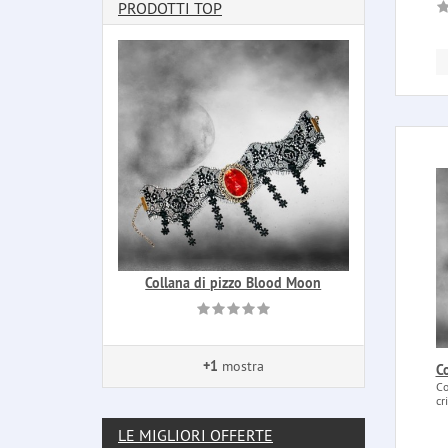
PRODOTTI TOP
Collana di pizzo Blood Moon
+1
mostra
Co
Co
cr
LE MIGLIORI OFFERTE