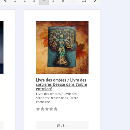
Prev
Next
1
2
3
4
5
6
...
11
Livre des ombres / Livre des
sorcières Déesse dans l'arbre
entrelacé
Livre des ombres / Livre des
sorcières Déesse dans l'arbre
entrelacé...
plus...