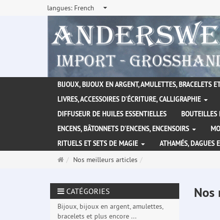
langues:
French
BIJOUX, BIJOUX EN ARGENT, AMULETTES, BRACELETS ET
LIVRES, ACCESSOIRES D'ÉCRITURE, CALLIGRAPHIE
DIFFUSEUR DE HUILES ESSENTIELLES
BOUTEILLES 
ENCENS, BÂTONNETS D'ENCENS, ENCENSOIRS
MO
RITUELS ET SETS DE MAGIE
ATHAMÉS, DAGUES 
Page
Nos meilleurs articles
d'accueil
Nos 
CATÉGORIES
Bijoux, bijoux en argent, amulettes,
bracelets et plus encore ...