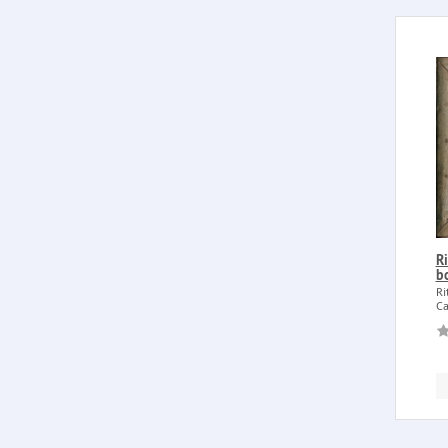
Ri
b
Ri
Ca