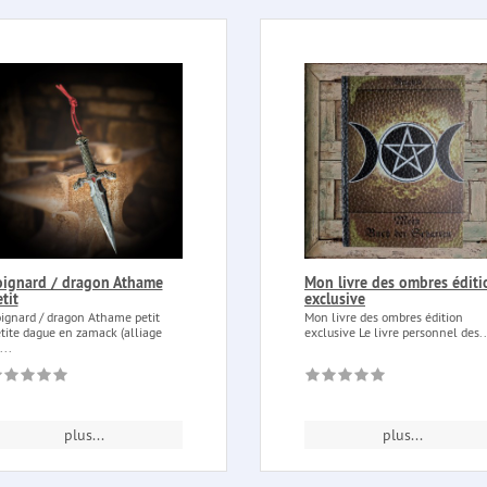
oignard / dragon Athame
Mon livre des ombres éditi
tit
exclusive
ignard / dragon Athame petit
Mon livre des ombres édition
tite dague en zamack (alliage
exclusive Le livre personnel des..
...
plus...
plus...