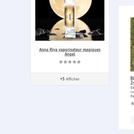
Anna Riva vaporisateur magiques
Angel
B
+3
Afficher
24
Bâ
ru
Ba