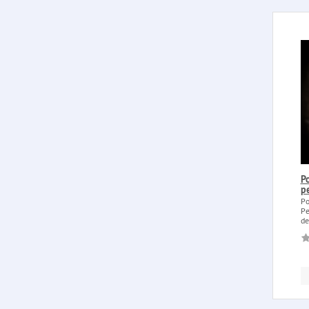
P
pe
Po
Pe
de