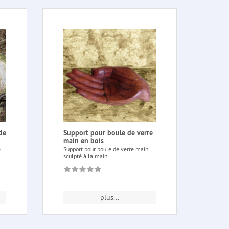
de
Support pour boule de verre
main en bois
e
Support pour boule de verre main ,
sculpté à la main...
plus...