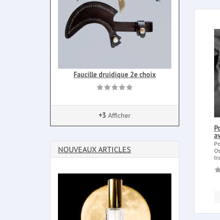
Faucille druidique 2e choix
+3
Afficher
P
a
Po
NOUVEAUX ARTICLES
Os
tr