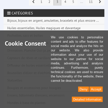
Prev
Next
1
2
3
4
5
...
11
CATÉGORIES
Bijoux, bijoux en argent, amulettes, bracelets et plus encore ...
Huiles essentielles, Huiles magiques et davantage
Pochettes, sacs et boîtes
We use cookies to personalize
Cookie Consent
content and ads to offer features for
Livres, accessoires d'écriture, calligraphie
social media and analyze the hits on
Divination, Planche Oui-ja, pendules et plus
our website. We also provide
information about your use of our
Capteurs de rêves et carillons éoliens
website to our partner for social
media, advertising and analysis
Diffuseur de huiles essentielles
continues. Furthermore, purely
technical cookies are used to ensure
Bouteilles d'élixir et d'alchimiste
the functionality of the website, these
Statuettes
cannot be deactivated.
Bougies et accessoires pour bougies
Deny
Accept
Encens, bâtonnets d'encens, encensoirs
Detailed Information
Mondes à base de plantes