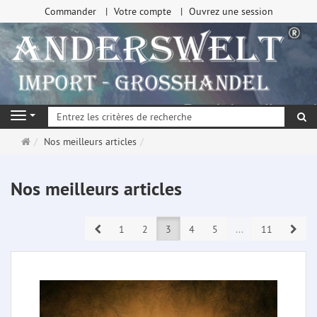
Commander
Votre compte
Ouvrez une session
Re
Navigation
Page
Nos meilleurs articles
d'accueil
Nos meilleurs articles
Prev
Next
1
2
3
4
5
...
11