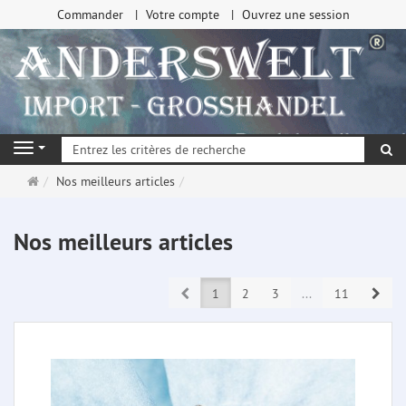
Commander
Votre compte
Ouvrez une session
Re
Navigation
Page
Nos meilleurs articles
d'accueil
Nos meilleurs articles
Prev
Next
1
2
3
...
11