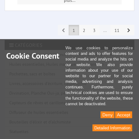
plus...
Prev
Next
1
2
3
...
11
CATÉGORIES
We use cookies to personalize
Cookie Consent
content and ads to offer features for
Bijoux, bijoux en argent, amulettes, bracelets et plus encore ...
social media and analyze the hits on
Huiles essentielles, Huiles magiques et davantage
our website. We also provide
information about your use of our
Pochettes, sacs et boîtes
website to our partner for social
media, advertising and analysis
Livres, accessoires d'écriture, calligraphie
continues. Furthermore, purely
technical cookies are used to ensure
Divination, Planche Oui-ja, pendules et plus
the functionality of the website, these
Capteurs de rêves et carillons éoliens
cannot be deactivated.
Diffuseur de huiles essentielles
Deny
Accept
Bouteilles d'élixir et d'alchimiste
Detailed Information
Statuettes