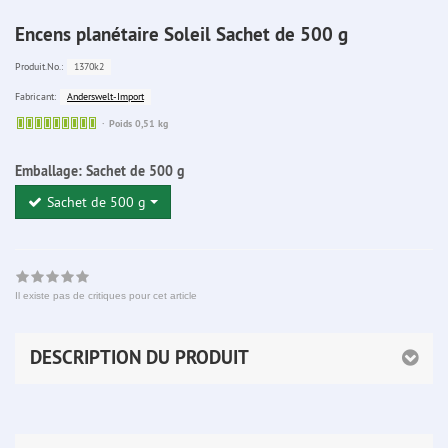
Encens planétaire Soleil Sachet de 500 g
1370k2
Produit.No.:
Anderswelt-Import
Fabricant:
Sofort
Poids 0,51 kg
lieferbar
Emballage:
Sachet de 500 g
Sachet de 500 g
Il existe pas de critiques pour cet article
DESCRIPTION DU PRODUIT