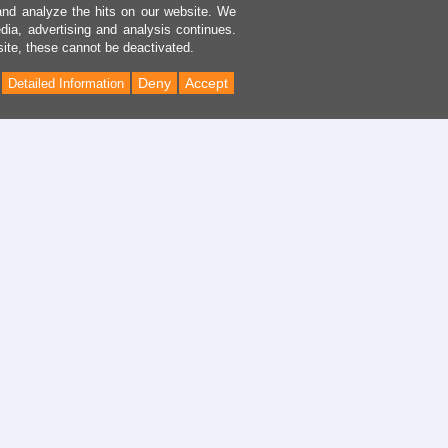
and analyze the hits on our website. We
dia, advertising and analysis continues.
site, these cannot be deactivated.
Deny
Accept
Detailed Information
Back
to
Top