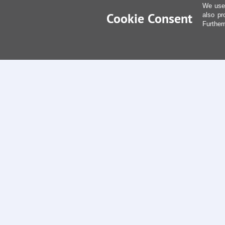
We use 
Cookie Consent
also pr
Further