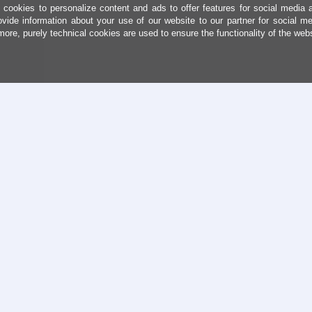
cookies to personalize content and ads to offer features for social media 
ovide information about your use of our website to our partner for social me
more, purely technical cookies are used to ensure the functionality of the web