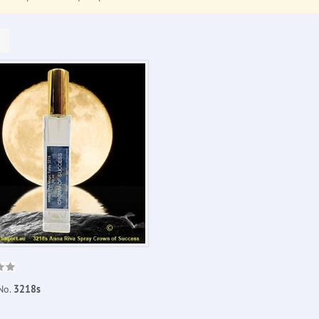
No.
3218s