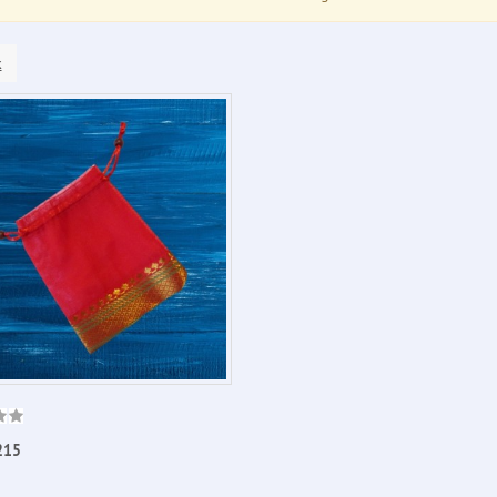
k
215