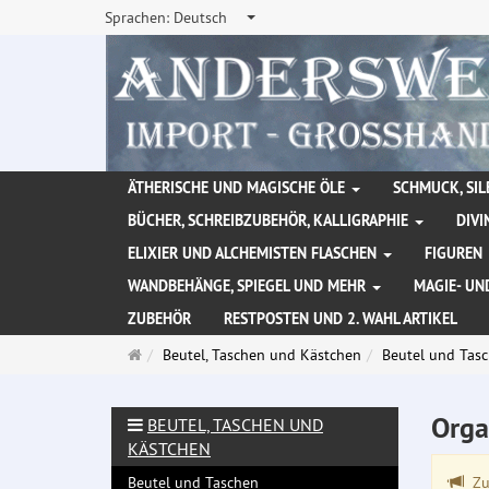
Sprachen:
Deutsch
ÄTHERISCHE UND MAGISCHE ÖLE
SCHMUCK, SIL
BÜCHER, SCHREIBZUBEHÖR, KALLIGRAPHIE
DIVI
ELIXIER UND ALCHEMISTEN FLASCHEN
FIGUREN
WANDBEHÄNGE, SPIEGEL UND MEHR
MAGIE- UN
ZUBEHÖR
RESTPOSTEN UND 2. WAHL ARTIKEL
Startseite
Beutel, Taschen und Kästchen
Beutel und Tas
Orga
BEUTEL, TASCHEN UND
KÄSTCHEN
Beutel und Taschen
Zu 