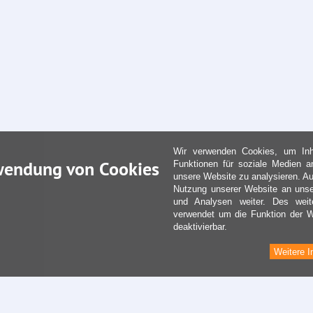
Wir verwenden Cookies, um Inha
wendung von Cookies
Funktionen für soziale Medien a
unsere Website zu analysieren. Au
Nutzung unserer Website an unse
und Analysen weiter. Des weit
verwendet um die Funktion der We
deaktivierbar.
Weitere I