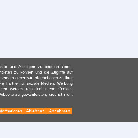
lte und Anzeigen zu personalisieren,
nbieten zu können und die Zugriffe auf
ßerdem geben wir Informationen zu Ihrer
re Partner für soziale Medien, Werbung
eren werden rein technische Cookies
bseite zu gewährleisten, dies ist nicht
Ablehnen
Annehmen
nformationen
Back