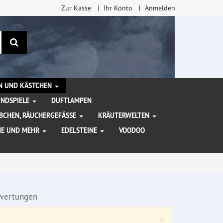
Zur Kasse
Ihr Konto
Anmelden
Suchen
EN UND KÄSTCHEN
INDSPIELE
DUFTLAMPEN
BCHEN, RÄUCHERGEFÄSSE
KRÄUTERWELTEN
HE UND MEHR
EDELSTEINE
VOODOO
wertungen
Close
×