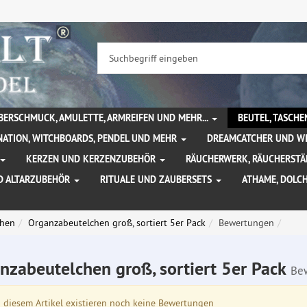
BERSCHMUCK, AMULETTE, ARMREIFEN UND MEHR...
BEUTEL, TASCH
NATION, WITCHBOARDS, PENDEL UND MEHR
DREAMCATCHER UND W
KERZEN UND KERZENZUBEHÖR
RÄUCHERWERK, RÄUCHERSTÄ
D ALTARZUBEHÖR
RITUALE UND ZAUBERSETS
ATHAME, DOLC
chen
Organzabeutelchen groß, sortiert 5er Pack
Bewertungen
nzabeutelchen groß, sortiert 5er Pack
Be
diesem Artikel existieren noch keine Bewertungen