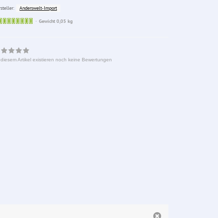
Anderswelt-Import
steller:
Sofort
Gewicht 0,05 kg
lieferbar
 diesem Artikel existieren noch keine Bewertungen