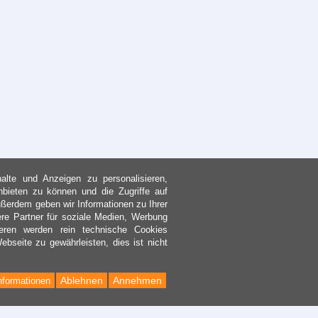
lte und Anzeigen zu personalisieren,
nbieten zu können und die Zugriffe auf
ßerdem geben wir Informationen zu Ihrer
re Partner für soziale Medien, Werbung
eren werden rein technische Cookies
bseite zu gewährleisten, dies ist nicht
Ablehnen
Annehmen
nformationen