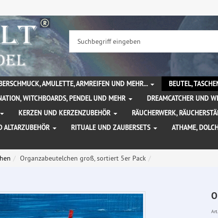
BERSCHMUCK, AMULETTE, ARMREIFEN UND MEHR...
BEUTEL, TASCH
NATION, WITCHBOARDS, PENDEL UND MEHR
DREAMCATCHER UND W
KERZEN UND KERZENZUBEHÖR
RÄUCHERWERK, RÄUCHERSTÄ
D ALTARZUBEHÖR
RITUALE UND ZAUBERSETS
ATHAME, DOLC
chen
Organzabeutelchen groß, sortiert 5er Pack
O
Art.