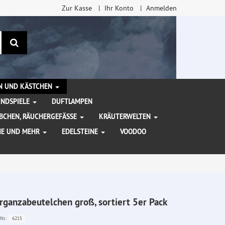
Zur Kasse
Ihr Konto
Anmelden
Suchen
EN UND KÄSTCHEN
INDSPIELE
DUFTLAMPEN
BCHEN, RÄUCHERGEFÄSSE
KRÄUTERWELTEN
HE UND MEHR
EDELSTEINE
VOODOO
rganzabeutelchen groß, sortiert 5er Pack
6215
Nr.: