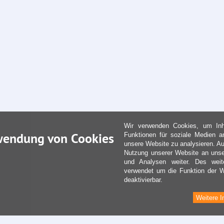
Wir verwenden Cookies, um Inha
wendung von Cookies
Funktionen für soziale Medien a
unsere Website zu analysieren. Au
Nutzung unserer Website an unse
und Analysen weiter. Des weit
verwendet um die Funktion der We
deaktivierbar.
Weitere I