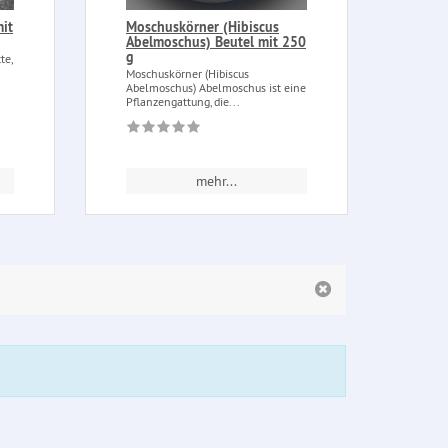
it
Moschuskörner (Hibiscus
Mult
Abelmoschus) Beutel mit 250
Rem
g
te,
Multi
(Fluc
Moschuskörner (Hibiscus
dufte
Abelmoschus) Abelmoschus ist eine
Pflanzengattung, die...
mehr...