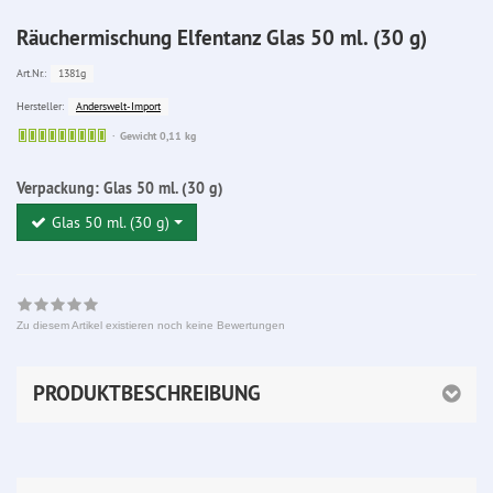
Räuchermischung Elfentanz Glas 50 ml. (30 g)
1381g
Art.Nr.:
Anderswelt-Import
Hersteller:
Sofort
Gewicht 0,11 kg
lieferbar
Verpackung:
Glas 50 ml. (30 g)
Glas 50 ml. (30 g)
Zu diesem Artikel existieren noch keine Bewertungen
PRODUKTBESCHREIBUNG