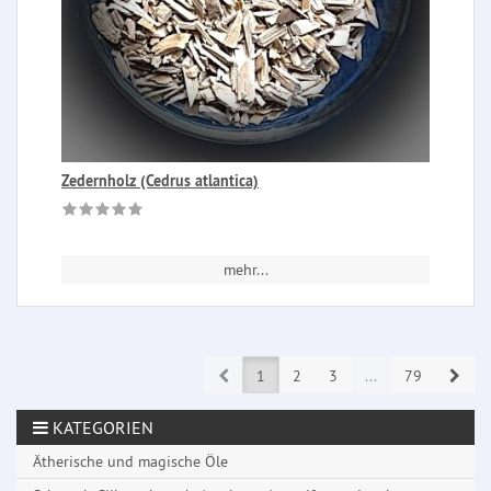
Zedernholz (Cedrus atlantica)
mehr...
Prev
Next
1
2
3
...
79
KATEGORIEN
Ätherische und magische Öle