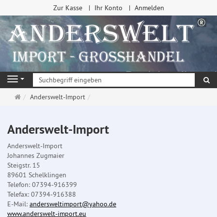
Zur Kasse
Ihr Konto
Anmelden
Su
Navigation
Startseite
Anderswelt-Import
Anderswelt-Import
Anderswelt-Import
Johannes Zugmaier
Steigstr. 15
89601 Schelklingen
Telefon: 07394-916399
Telefax: 07394-916388
E-Mail:
andersweltimport@yahoo.de
www.anderswelt-import.eu