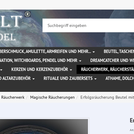
BERSCHMUCK, AMULETTE, ARMREIFEN UND MEHR...
BEUTEL, TASCH
NATION, WITCHBOARDS, PENDEL UND MEHR
DREAMCATCHER UND W
KERZEN UND KERZENZUBEHÖR
RÄUCHERWERK, RÄUCHERSTÄ
D ALTARZUBEHÖR
RITUALE UND ZAUBERSETS
ATHAME, DOLC
Räucherwerk
Magische Räucherungen
Erfolgsräucherung Beutel mi
E
Art.