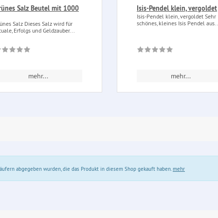
rünes Salz Beutel mit 1000
Isis-Pendel klein, vergoldet
Isis-Pendel klein, vergoldet Sehr
schönes, kleines Isis Pendel aus..
ünes Salz Dieses Salz wird für
tuale, Erfolgs und Geldzauber...
mehr...
mehr...
 Käufern abgegeben wurden, die das Produkt in diesem Shop gekauft haben.
mehr