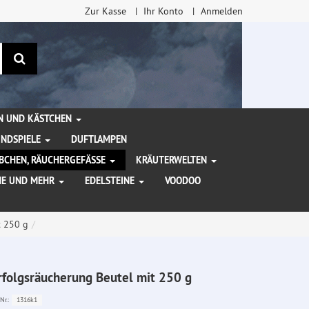
Zur Kasse
Ihr Konto
Anmelden
Suchen
EN UND KÄSTCHEN
INDSPIELE
DUFTLAMPEN
BCHEN, RÄUCHERGEFÄSSE
KRÄUTERWELTEN
HE UND MEHR
EDELSTEINE
VOODOO
t 250 g
rfolgsräucherung Beutel mit 250 g
1316k1
Nr.: