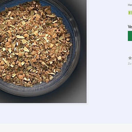
Her
V
Zu