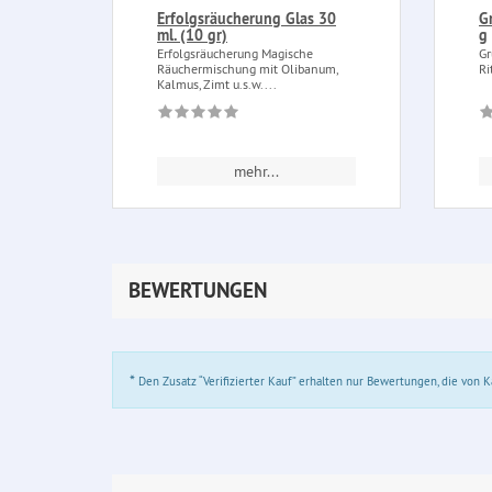
Erfolgsräucherung Glas 30
G
ml. (10 gr)
g
Erfolgsräucherung Magische
Gr
Räuchermischung mit Olibanum,
Ri
Kalmus, Zimt u.s.w....
mehr...
BEWERTUNGEN
*
Den Zusatz “Verifizierter Kauf” erhalten nur Bewertungen, die von