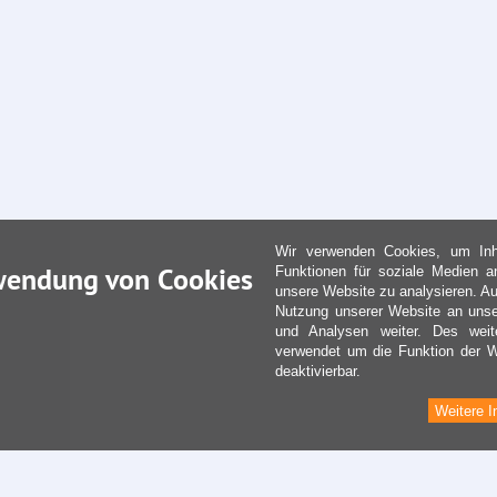
Wir verwenden Cookies, um Inha
wendung von Cookies
Funktionen für soziale Medien a
unsere Website zu analysieren. Au
Nutzung unserer Website an unse
und Analysen weiter. Des weit
verwendet um die Funktion der We
deaktivierbar.
Weitere I