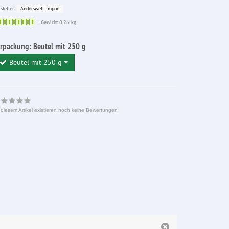
Anderswelt-Import
steller:
Sofort
Gewicht 0,26 kg
lieferbar
erpackung:
Beutel mit 250 g
Beutel mit 250 g
 diesem Artikel existieren noch keine Bewertungen