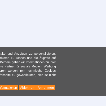
lte und Anzeigen zu personalisieren,
nbieten zu können und die Zugriffe auf
ßerdem geben wir Informationen zu Ihrer
re Partner für soziale Medien, Werbung
eren werden rein technische Cookies
bseite zu gewährleisten, dies ist nicht
Ablehnen
Annehmen
nformationen