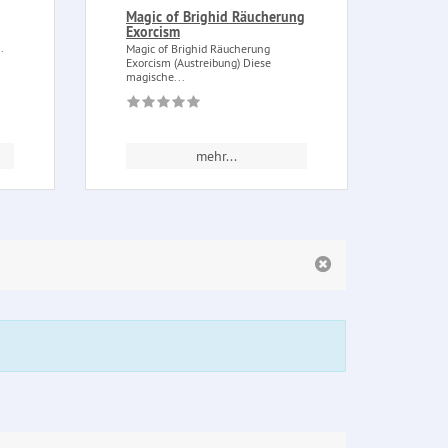
Magic of Brighid Räucherung
Räuc
Exorcism
Hexe
.
Magic of Brighid Räucherung
Räuch
Exorcism (Austreibung) Diese
aus G
magische...
aus m
mehr...