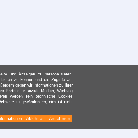
lte und Anzeigen zu personalisieren,
nbieten zu können und die Zugriffe auf
ßerdem geben wir Informationen zu Ihrer
re Partner für soziale Medien, Werbung
eren werden rein technische Cookies
bseite zu gewährleisten, dies ist nicht
Ablehnen
Annehmen
nformationen