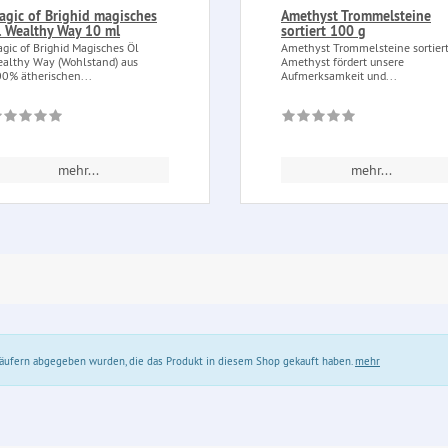
agic of Brighid magisches
Amethyst Trommelsteine
l Wealthy Way 10 ml
sortiert 100 g
gic of Brighid Magisches Öl
Amethyst Trommelsteine sortier
althy Way (Wohlstand) aus
Amethyst fördert unsere
0% ätherischen...
Aufmerksamkeit und...
mehr...
mehr...
 Käufern abgegeben wurden, die das Produkt in diesem Shop gekauft haben.
mehr