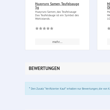
Huayruro Samen, Teufelsauge
M
5g
Ö
Huayruro Samen, das Teufelsauge
Ma
Das Teufeldauge ist ein Symbol des
We
Wohlstands...
10
mehr...
BEWERTUNGEN
*
Den Zusatz “Verifizierter Kauf” erhalten nur Bewertungen, die von