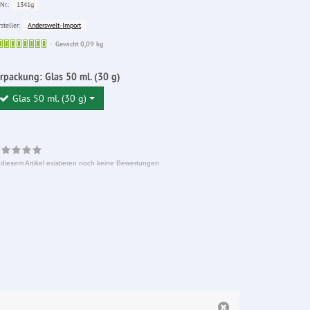
1341g
Nr.:
Anderswelt-Import
steller:
Sofort
Gewicht 0,09 kg
lieferbar
erpackung:
Glas 50 ml. (30 g)
Glas 50 ml. (30 g)
 diesem Artikel existieren noch keine Bewertungen