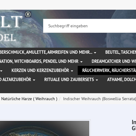
BERSCHMUCK, AMULETTE, ARMREIFEN UND MEHR...
BEUTEL, TASCH
NATION, WITCHBOARDS, PENDEL UND MEHR
DREAMCATCHER UND W
KERZEN UND KERZENZUBEHÖR
RÄUCHERWERK, RÄUCHERSTÄ
D ALTARZUBEHÖR
RITUALE UND ZAUBERSETS
ATHAME, DOLC
Natürliche Harze ( Weihrauch )
Indischer Weihrauch (Boswellia Serrata) 
I
G