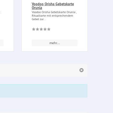
Voodoo Orisha Gebetskarte
Sonn
Orunla
Sonne 
und A
t
Voodoo Orisha Gebetskarte Orunla ,
Ritualkarte mit entsprechendem
Gebet zur...
mehr...