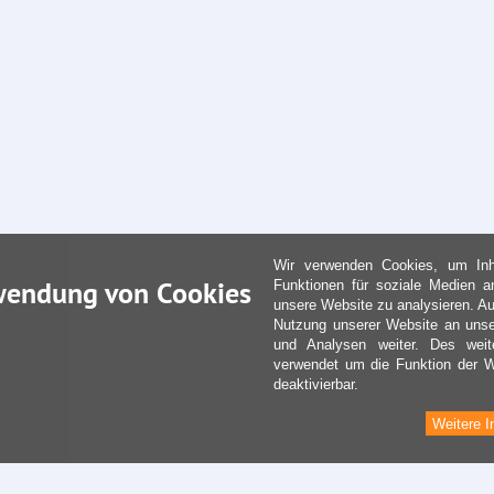
Wir verwenden Cookies, um Inha
wendung von Cookies
Funktionen für soziale Medien a
unsere Website zu analysieren. Au
Nutzung unserer Website an unse
und Analysen weiter. Des weit
verwendet um die Funktion der We
deaktivierbar.
Weitere I