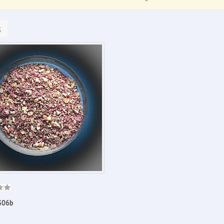
k
306b