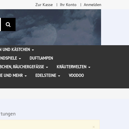
Zur Kasse
Ihr Konto
Anmelden
Suchen
EN UND KÄSTCHEN
INDSPIELE
DUFTLAMPEN
BCHEN, RÄUCHERGEFÄSSE
KRÄUTERWELTEN
HE UND MEHR
EDELSTEINE
VOODOO
tungen
Close
×