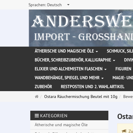
Sprachen:
Deutsch
ÄTHERISCHE UND MAGISCHE ÖLE
SCHMUCK, SIL
BÜCHER, SCHREIBZUBEHÖR, KALLIGRAPHIE
DIVI
ELIXIER UND ALCHEMISTEN FLASCHEN
FIGUREN
WANDBEHÄNGE, SPIEGEL UND MEHR
MAGIE- UN
ZUBEHÖR
RESTPOSTEN UND 2. WAHL ARTIKEL
Startseite
Ostara Räuchermischung Beutel mit 10g
Bewe
Osta
KATEGORIEN
Ätherische und magische Öle
Zu 