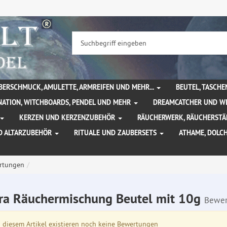
BERSCHMUCK, AMULETTE, ARMREIFEN UND MEHR...
BEUTEL, TASCH
NATION, WITCHBOARDS, PENDEL UND MEHR
DREAMCATCHER UND W
KERZEN UND KERZENZUBEHÖR
RÄUCHERWERK, RÄUCHERSTÄ
D ALTARZUBEHÖR
RITUALE UND ZAUBERSETS
ATHAME, DOLC
rtungen
ra Räuchermischung Beutel mit 10g
Bewer
diesem Artikel existieren noch keine Bewertungen