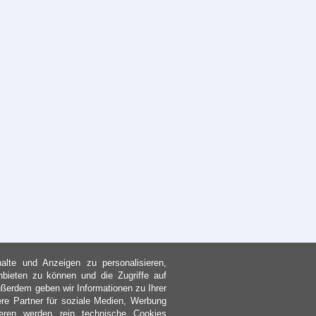
lte und Anzeigen zu personalisieren,
nbieten zu können und die Zugriffe auf
ßerdem geben wir Informationen zu Ihrer
re Partner für soziale Medien, Werbung
eren werden rein technische Cookies