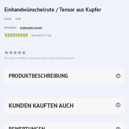
Einhandwünschelrute / Tensor aus Kupfer
5035
Art.Nr.:
Anderswelt-Import
Hersteller:
Sofort
Gewicht 0,17 kg
lieferbar
Zu diesem Artikel existieren noch keine Bewertungen
PRODUKTBESCHREIBUNG
KUNDEN KAUFTEN AUCH