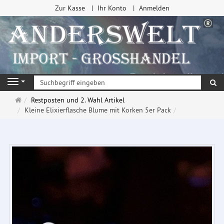
Zur Kasse
Ihr Konto
Anmelden
Su
Navigation
Startseite
Restposten und 2. Wahl Artikel
Kleine Elixierflasche Blume mit Korken 5er Pack