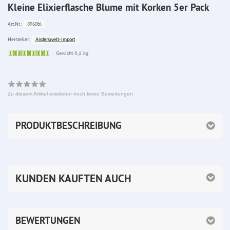
Kleine Elixierflasche Blume mit Korken 5er Pack
8960bl
Art.Nr.:
Anderswelt-Import
Hersteller:
Sofort
Gewicht 0,1 kg
lieferbar
Zu diesem Artikel existieren noch keine Bewertungen
PRODUKTBESCHREIBUNG
KUNDEN KAUFTEN AUCH
BEWERTUNGEN