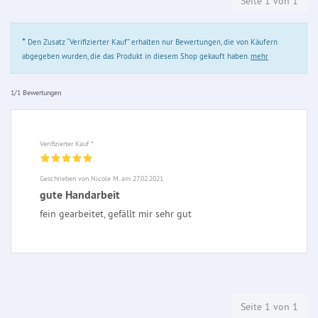
Seite 1 von 1
*
Den Zusatz “Verifizierter Kauf” erhalten nur Bewertungen, die von Käufern
abgegeben wurden, die das Produkt in diesem Shop gekauft haben.
mehr
1/1 Bewertungen
Verifizierter Kauf *
Geschrieben von Nicole M. am 27.02.2021
gute Handarbeit
fein gearbeitet, gefällt mir sehr gut
Seite 1 von 1