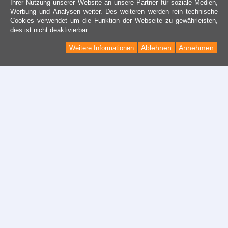
Ihrer Nutzung unserer Website an unsere Partner für soziale Medien,
Werbung und Analysen weiter. Des weiteren werden rein technische
Cookies verwendet um die Funktion der Webseite zu gewährleisten,
dies ist nicht deaktivierbar.
Ablehnen
Annehmen
Weitere Informationen
Kontakt