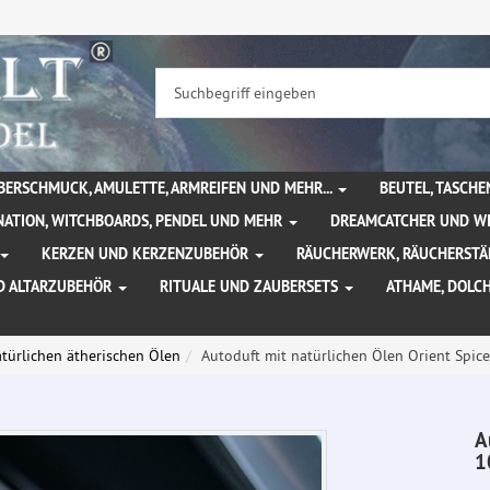
BERSCHMUCK, AMULETTE, ARMREIFEN UND MEHR...
BEUTEL, TASCH
NATION, WITCHBOARDS, PENDEL UND MEHR
DREAMCATCHER UND W
KERZEN UND KERZENZUBEHÖR
RÄUCHERWERK, RÄUCHERSTÄ
D ALTARZUBEHÖR
RITUALE UND ZAUBERSETS
ATHAME, DOLC
türlichen ätherischen Ölen
Autoduft mit natürlichen Ölen Orient Spic
A
1