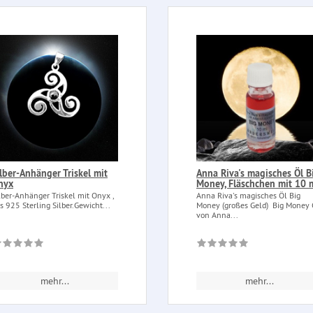
ilber-Anhänger Triskel mit
Anna Riva's magisches Öl B
nyx
Money, Fläschchen mit 10 
lber-Anhänger Triskel mit Onyx ,
Anna Riva's magisches Öl Big
s 925 Sterling Silber.Gewicht...
Money (großes Geld) Big Money 
von Anna...
mehr...
mehr...