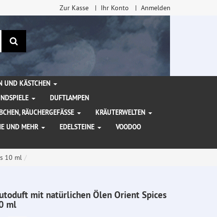
Zur Kasse
Ihr Konto
Anmelden
Suchen
EN UND KÄSTCHEN
INDSPIELE
DUFTLAMPEN
BCHEN, RÄUCHERGEFÄSSE
KRÄUTERWELTEN
HE UND MEHR
EDELSTEINE
VOODOO
es 10 ml
utoduft mit natürlichen Ölen Orient Spices
0 ml