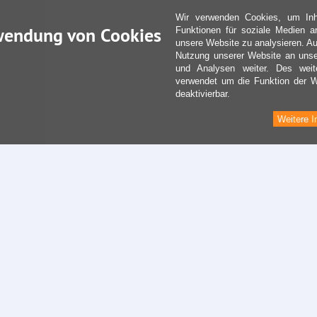
Wir verwenden Cookies, um Inha
wendung von Cookies
Funktionen für soziale Medien a
unsere Website zu analysieren. Au
Nutzung unserer Website an unse
und Analysen weiter. Des weit
verwendet um die Funktion der We
deaktivierbar.
Weitere I