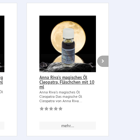
ig
Anna Riva's magisches Öl
Vers
ml
Cleopatra, Fläschchen mit 10
dick
ml
Versc
Öl
Öle , 
Anna Riva's magisches Öl
Cleopatra Das magische Öl
Cleopatra von Anna Riva...
mehr...