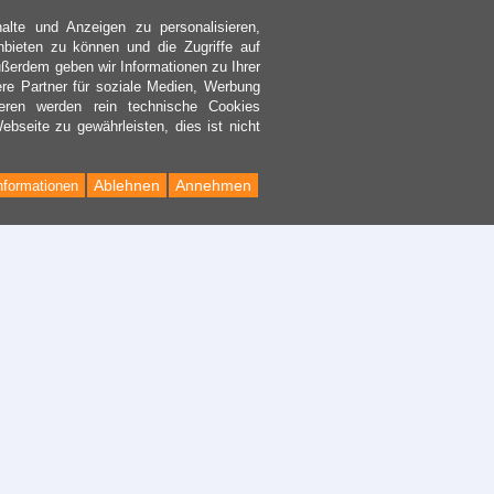
lte und Anzeigen zu personalisieren,
nbieten zu können und die Zugriffe auf
ßerdem geben wir Informationen zu Ihrer
re Partner für soziale Medien, Werbung
eren werden rein technische Cookies
bseite zu gewährleisten, dies ist nicht
Ablehnen
Annehmen
nformationen
Back
to
Top