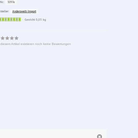
3097e
Nr.:
Anderswelt-Import
steller:
Sofort
Gewicht 0,05 kg
lieferbar
 diesem Artikel existieren noch keine Bewertungen