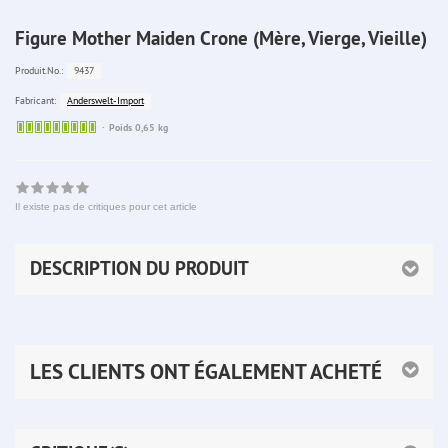
Figure Mother Maiden Crone (Mère, Vierge, Vieille)
9437
Produit.No.:
Anderswelt-Import
Fabricant:
Sofort
Poids 0,65 kg
lieferbar
Il existe pas de critiques pour cet article
DESCRIPTION DU PRODUIT
LES CLIENTS ONT ÉGALEMENT ACHETÉ