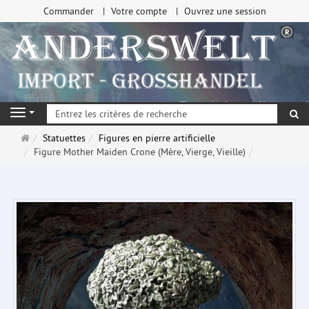
Commander
Votre compte
Ouvrez une session
Re
Navigation
Page
Statuettes
Figures en pierre artificielle
d'accueil
Figure Mother Maiden Crone (Mère, Vierge, Vieille)