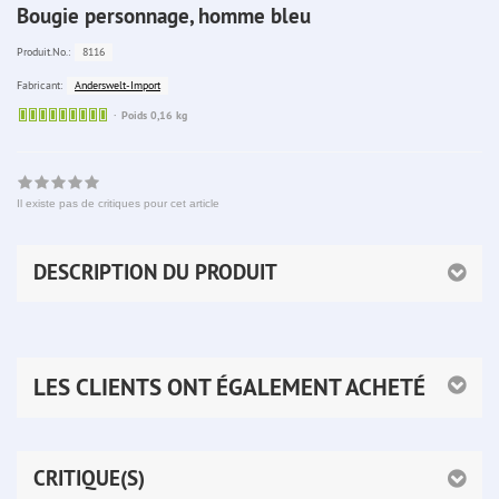
Bougie personnage, homme bleu
8116
Produit.No.:
Anderswelt-Import
Fabricant:
Sofort
Poids 0,16 kg
lieferbar
Il existe pas de critiques pour cet article
DESCRIPTION DU PRODUIT
LES CLIENTS ONT ÉGALEMENT ACHETÉ
CRITIQUE(S)