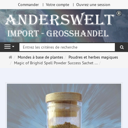
Commander
Votre compte
Ouvrez une session
Re
Navigation
Page
Mondes à base de plantes
Poudres et herbes magiques
d'accueil
Magic of Brighid Spell Powder Success Sachet ...