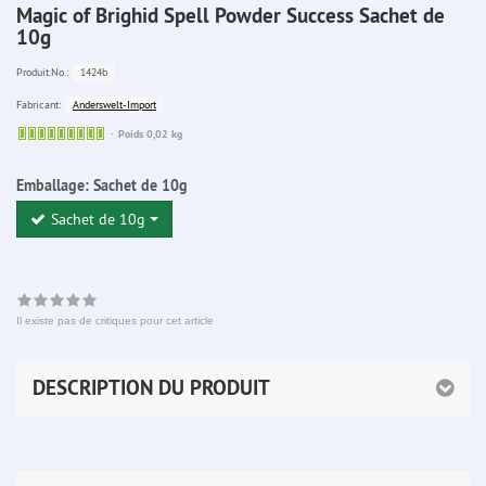
Magic of Brighid Spell Powder Success Sachet de
10g
1424b
Produit.No.:
Anderswelt-Import
Fabricant:
Sofort
Poids 0,02 kg
lieferbar
Emballage:
Sachet de 10g
Sachet de 10g
Il existe pas de critiques pour cet article
DESCRIPTION DU PRODUIT