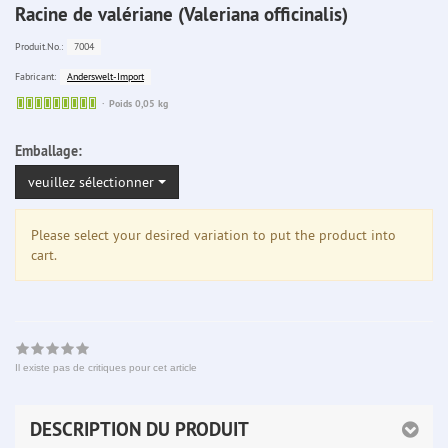
Racine de valériane (Valeriana officinalis)
7004
Produit.No.:
Anderswelt-Import
Fabricant:
Sofort
Poids 0,05 kg
lieferbar
Emballage:
veuillez sélectionner
Please select your desired variation to put the product into
cart.
Il existe pas de critiques pour cet article
DESCRIPTION DU PRODUIT