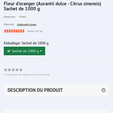
Fleur d'oranger (Aurantii dulce - Citrus sinensis)
Sachet de 1000 g
7026k3
Produit.No.:
Anderswelt-Import
Fabricant:
Ware
Poids 1,01 kg
bereits
nachbestellt
Emballage:
Sachet de 1000 g
Sachet de 1000 g
Il existe pas de critiques pour cet article
DESCRIPTION DU PRODUIT