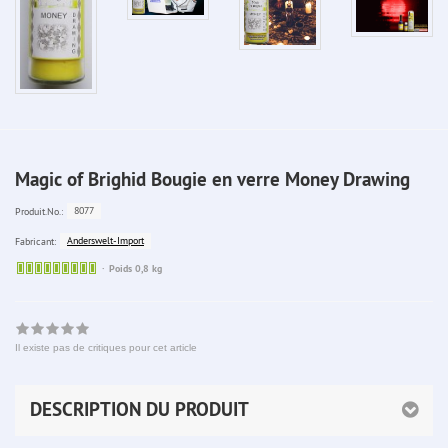
Magic of Brighid Bougie en verre Money Drawing
8077
Produit.No.:
Anderswelt-Import
Fabricant:
Sofort
Poids 0,8 kg
lieferbar
Il existe pas de critiques pour cet article
DESCRIPTION DU PRODUIT