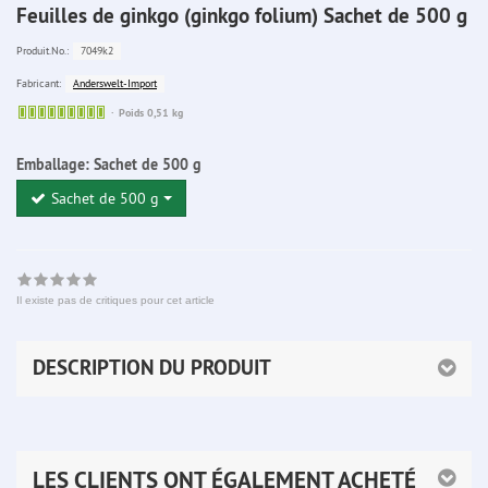
Feuilles de ginkgo (ginkgo folium) Sachet de 500 g
7049k2
Produit.No.:
Anderswelt-Import
Fabricant:
Sofort
Poids 0,51 kg
lieferbar
Emballage:
Sachet de 500 g
Sachet de 500 g
Il existe pas de critiques pour cet article
DESCRIPTION DU PRODUIT
LES CLIENTS ONT ÉGALEMENT ACHETÉ