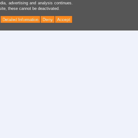
dia, advertising and analysis continues.
site, these cannot be deactivated.
Deny
Accept
Detailed Information
Back
to
Top