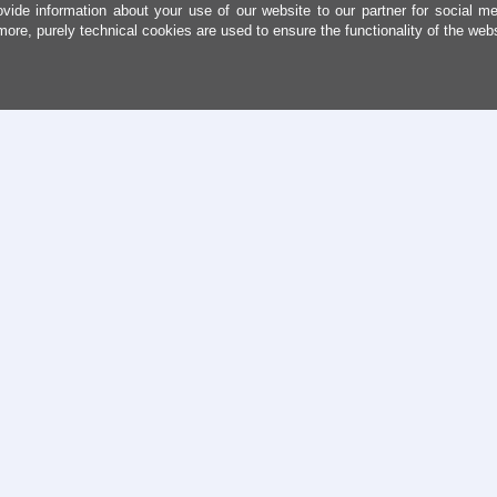
ovide information about your use of our website to our partner for social me
more, purely technical cookies are used to ensure the functionality of the web