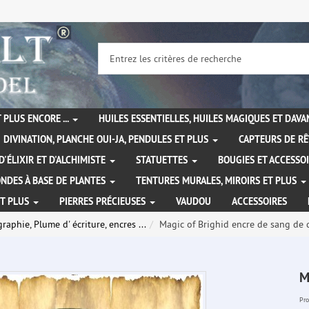
 PLUS ENCORE ...
HUILES ESSENTIELLES, HUILES MAGIQUES ET DAV
DIVINATION, PLANCHE OUI-JA, PENDULES ET PLUS
CAPTEURS DE RÊ
D'ÉLIXIR ET D'ALCHIMISTE
STATUETTES
BOUGIES ET ACCESSO
NDES À BASE DE PLANTES
TENTURES MURALES, MIROIRS ET PLUS
ET PLUS
PIERRES PRÉCIEUSES
VAUDOU
ACCESSOIRES
graphie, Plume d' écriture, encres ...
Magic of Brighid encre de sang de
M
Pro