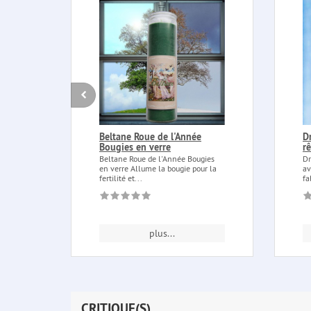
Beltane Roue de l'Année
D
Bougies en verre
r
Beltane Roue de l'Année Bougies
Dr
en verre Allume la bougie pour la
av
fertilité et...
fa
plus...
CRITIQUE(S)