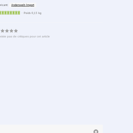
Anderswelt-Import
ricant:
Sofort
Poids 0,15 kg
lieferbar
existe pas de critiques pour cet article