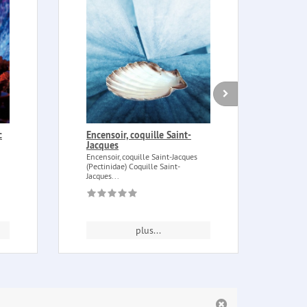
c
Encensoir, coquille Saint-
Poud
Jacques
roug
Encensoir, coquille Saint-Jacques
Poudr
(Pectinidae) Coquille Saint-
bois 
Jacques...
l'Inde
plus...