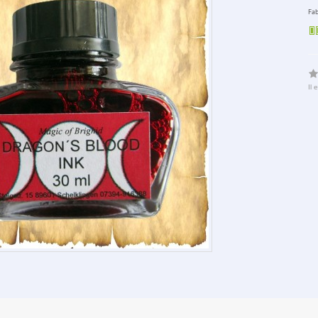
Fab
Il 