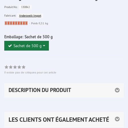
1308k2
Produit.No.:
Anderswelt-Import
Fabricant:
Ware
Poids 0,51 kg
bereits
nachbestellt
Emballage:
Sachet de 500 g
Sachet de 500 g
Il existe pas de critiques pour cet article
DESCRIPTION DU PRODUIT
LES CLIENTS ONT ÉGALEMENT ACHETÉ