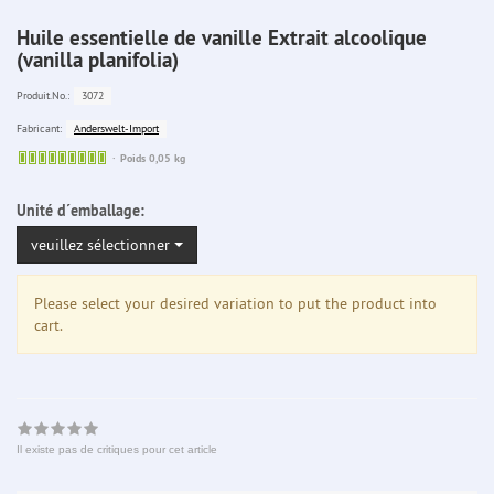
Huile essentielle de vanille Extrait alcoolique
(vanilla planifolia)
3072
Produit.No.:
Anderswelt-Import
Fabricant:
Sofort
Poids 0,05 kg
lieferbar
Unité d´emballage:
veuillez sélectionner
Please select your desired variation to put the product into
cart.
Il existe pas de critiques pour cet article