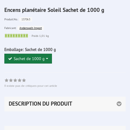
Encens planétaire Soleil Sachet de 1000 g
1370k3
Produit.No.:
Anderswelt-Import
Fabricant:
Sofort
Poids 1,01 kg
lieferbar
Emballage:
Sachet de 1000 g
Sachet de 1000 g
Il existe pas de critiques pour cet article
DESCRIPTION DU PRODUIT