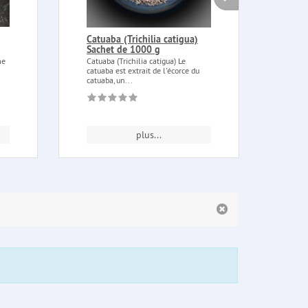
Catuaba (Trichilia catigua)
Exti
Sachet de 1000 g
tête
me
Catuaba (Trichilia catigua) Le
Extin
catuaba est extrait de l'écorce du
mobil
catuaba, un...
laiton
plus...