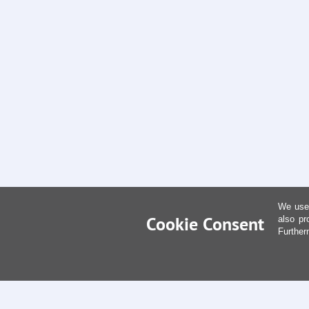
We use 
Cookie Consent
also pr
Further