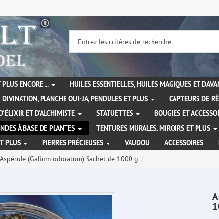
 PLUS ENCORE ...
HUILES ESSENTIELLES, HUILES MAGIQUES ET DAV
DIVINATION, PLANCHE OUI-JA, PENDULES ET PLUS
CAPTEURS DE RÊ
D'ÉLIXIR ET D'ALCHIMISTE
STATUETTES
BOUGIES ET ACCESSO
NDES À BASE DE PLANTES
TENTURES MURALES, MIROIRS ET PLUS
ET PLUS
PIERRES PRÉCIEUSES
VAUDOU
ACCESSOIRES
Aspérule (Galium odoratum) Sachet de 1000 g
A
1