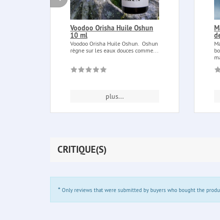
Voodoo Orisha Huile Oshun
M
10 ml
d
Voodoo Orisha Huile Oshun. Oshun
Ma
règne sur les eaux douces comme...
bo
ma
plus...
CRITIQUE(S)
*
Only reviews that were submitted by buyers who bought the product 