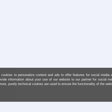
cookies to personalize content and ads to offer features for social media 
ovide information about your use of our website to our partner for social me
more, purely technical cookies are used to ensure the functionality of the web