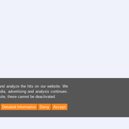
and analyze the hits on our website. We
dia, advertising and analysis continues.
site, these cannot be deactivated.
Deny
Accept
Detailed Information