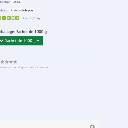
7066k3
duit.No.:
Anderswelt-Import
ricant:
Sofort
Poids 1,01 kg
lieferbar
mballage:
Sachet de 1000 g
Sachet de 1000 g
existe pas de critiques pour cet article