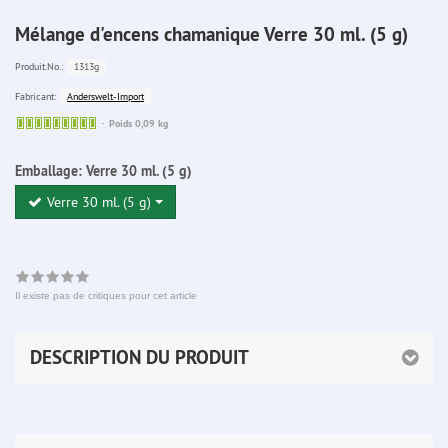
Mélange d'encens chamanique Verre 30 ml. (5 g)
1313g
Produit.No.:
Anderswelt-Import
Fabricant:
Sofort
Poids 0,09 kg
lieferbar
Emballage:
Verre 30 ml. (5 g)
Verre 30 ml. (5 g)
Il existe pas de critiques pour cet article
DESCRIPTION DU PRODUIT