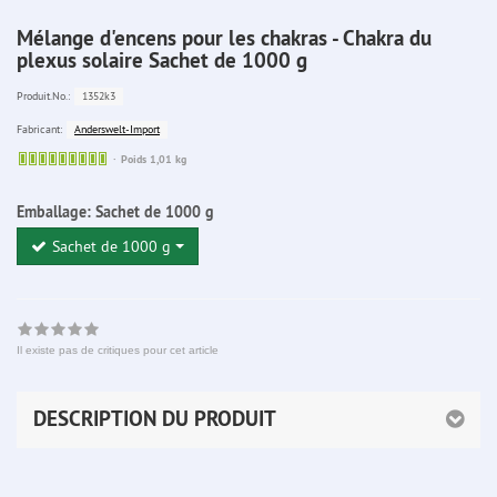
Mélange d'encens pour les chakras - Chakra du
plexus solaire Sachet de 1000 g
1352k3
Produit.No.:
Anderswelt-Import
Fabricant:
Sofort
Poids 1,01 kg
lieferbar
Emballage:
Sachet de 1000 g
Sachet de 1000 g
Il existe pas de critiques pour cet article
DESCRIPTION DU PRODUIT