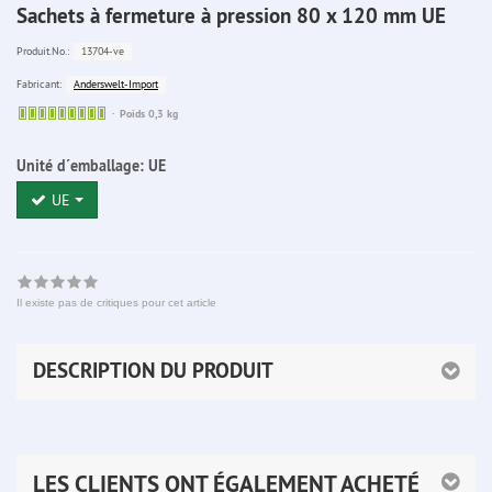
Sachets à fermeture à pression 80 x 120 mm UE
13704-ve
Produit.No.:
Anderswelt-Import
Fabricant:
Sofort
Poids 0,3 kg
lieferbar
Unité d´emballage:
UE
UE
Il existe pas de critiques pour cet article
DESCRIPTION DU PRODUIT
LES CLIENTS ONT ÉGALEMENT ACHETÉ