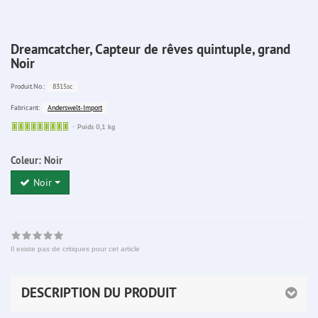
Dreamcatcher, Capteur de rêves quintuple, grand
Noir
8315sc
Produit.No.:
Anderswelt-Import
Fabricant:
Sofort
Poids 0,1 kg
lieferbar
Coleur:
Noir
Noir
Il existe pas de critiques pour cet article
DESCRIPTION DU PRODUIT