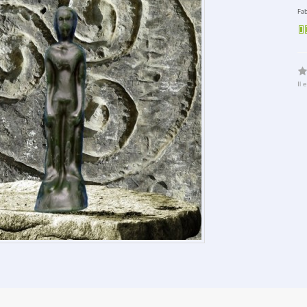
Fab
Il 