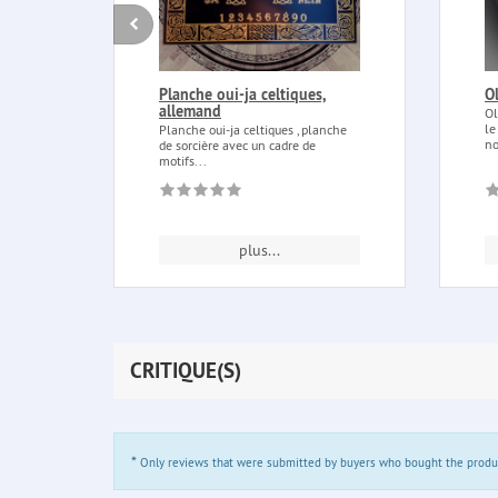
Planche oui-ja celtiques,
O
allemand
Ol
le
Planche oui-ja celtiques , planche
no
de sorcière avec un cadre de
motifs...
plus...
CRITIQUE(S)
*
Only reviews that were submitted by buyers who bought the product 