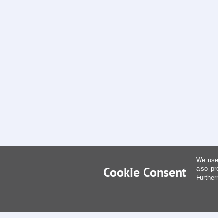
We use 
Cookie Consent
also pr
Further