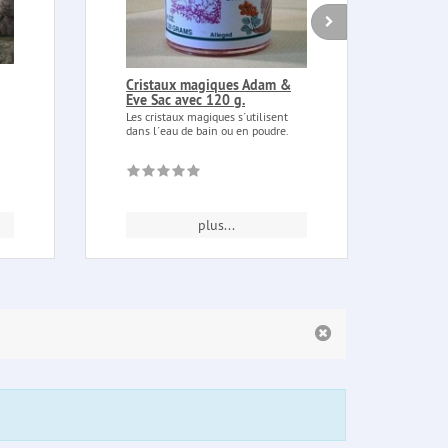
Cristaux magiques Adam &
Plum
Eve Sac avec 120 g.
méta
bleu
Les cristaux magiques s´utilisent
dans l´eau de bain ou en poudre.
Plume
inter
plus...