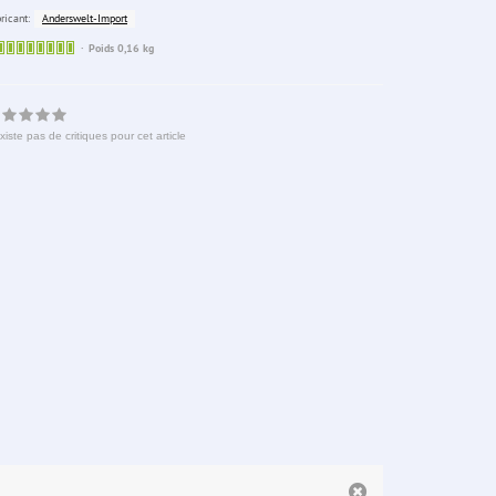
Anderswelt-Import
ricant:
Sofort
Poids 0,16 kg
lieferbar
existe pas de critiques pour cet article