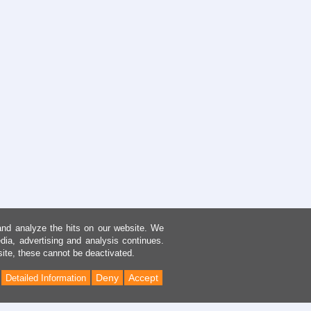
and analyze the hits on our website. We
dia, advertising and analysis continues.
site, these cannot be deactivated.
Deny
Accept
Detailed Information