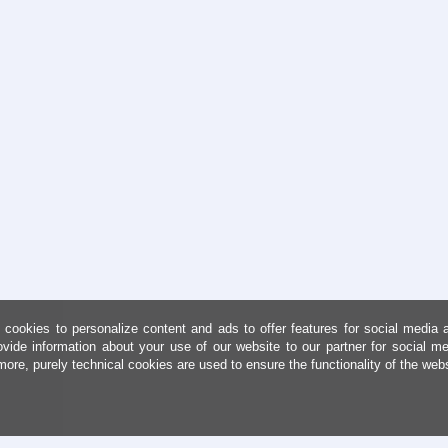
cookies to personalize content and ads to offer features for social media 
ovide information about your use of our website to our partner for social me
more, purely technical cookies are used to ensure the functionality of the web