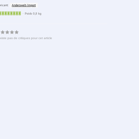
Anderswelt-Import
ricant:
Sofort
Poids 0,8 kg
lieferbar
existe pas de critiques pour cet article