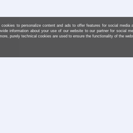
cookies to personalize content and ads to offer features for social media 
ovide information about your use of our website to our partner for social me
more, purely technical cookies are used to ensure the functionality of the web