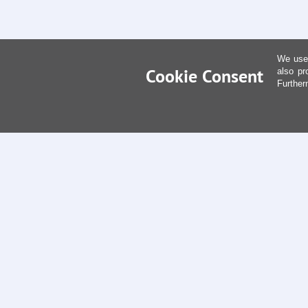
We use 
Cookie Consent
also pr
Further