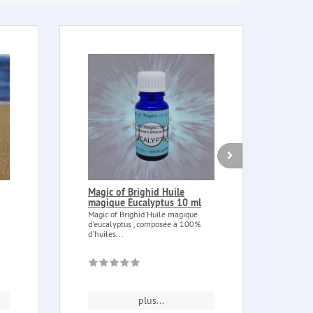
Magic of Brighid Huile
Boug
magique Eucalyptus 10 ml
dans
1 pi
Magic of Brighid Huile magique
d'eucalyptus , composée à 100%
Bougi
d'huiles...
un ve
combu
plus...