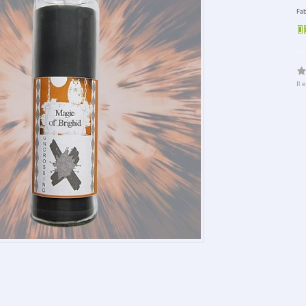
Fab
Il 