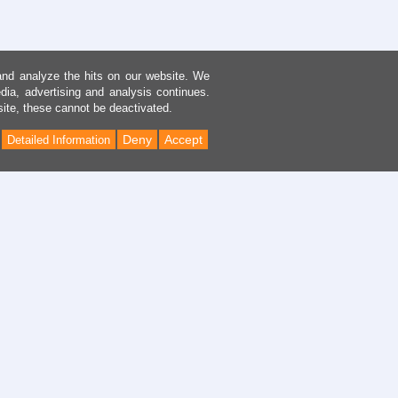
and analyze the hits on our website. We
dia, advertising and analysis continues.
site, these cannot be deactivated.
Deny
Accept
Detailed Information
Back
to
Top