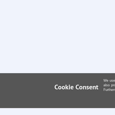
We use 
Cookie Consent
also pr
Further