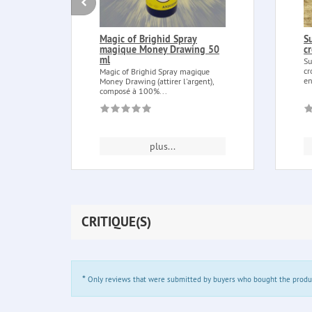
Magic of Brighid Spray
S
magique Money Drawing 50
c
ml
Su
cr
Magic of Brighid Spray magique
en
Money Drawing (attirer l'argent),
composé à 100%...
plus...
CRITIQUE(S)
*
Only reviews that were submitted by buyers who bought the product 