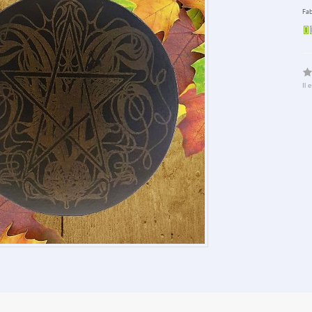
Fab
Il 