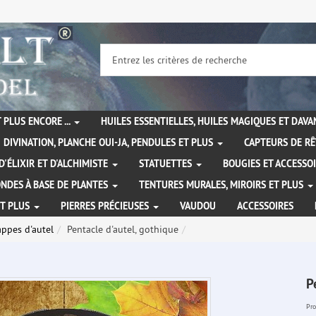
 PLUS ENCORE ...
HUILES ESSENTIELLES, HUILES MAGIQUES ET DAV
DIVINATION, PLANCHE OUI-JA, PENDULES ET PLUS
CAPTEURS DE RÊ
D'ÉLIXIR ET D'ALCHIMISTE
STATUETTES
BOUGIES ET ACCESSO
NDES À BASE DE PLANTES
TENTURES MURALES, MIROIRS ET PLUS
ET PLUS
PIERRES PRÉCIEUSES
VAUDOU
ACCESSOIRES
appes d'autel
Pentacle d'autel, gothique
P
Pro