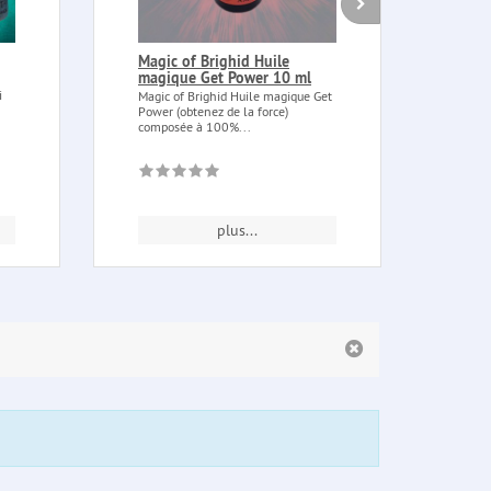
Magic of Brighid Huile
Bâto
magique Get Power 10 ml
à po
i
Magic of Brighid Huile magique Get
Bâton
Power (obtenez de la force)
point
composée à 100%...
bambo
plus...