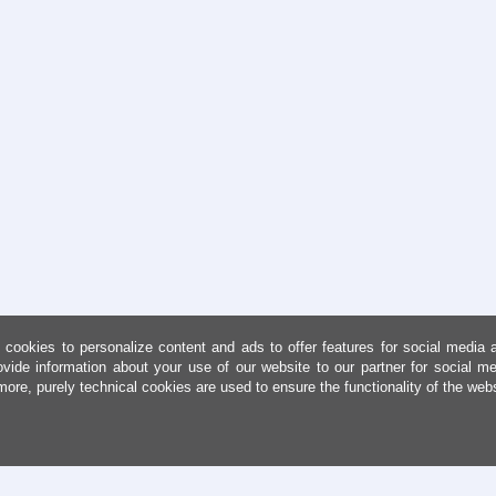
cookies to personalize content and ads to offer features for social media 
ovide information about your use of our website to our partner for social me
more, purely technical cookies are used to ensure the functionality of the web