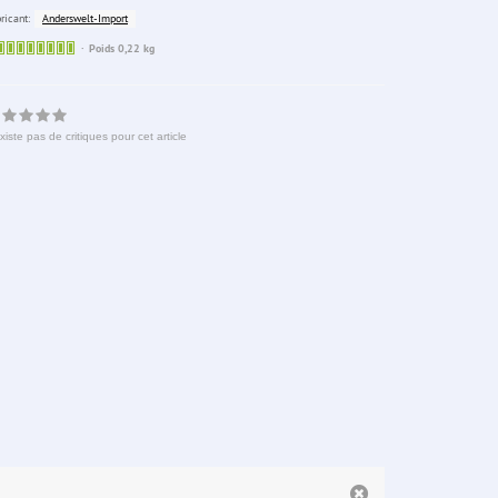
Anderswelt-Import
ricant:
Sofort
Poids 0,22 kg
lieferbar
existe pas de critiques pour cet article