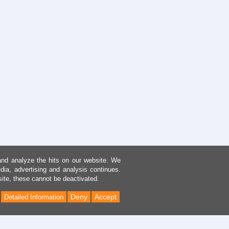
and analyze the hits on our website. We
dia, advertising and analysis continues.
site, these cannot be deactivated.
Deny
Accept
Detailed Information