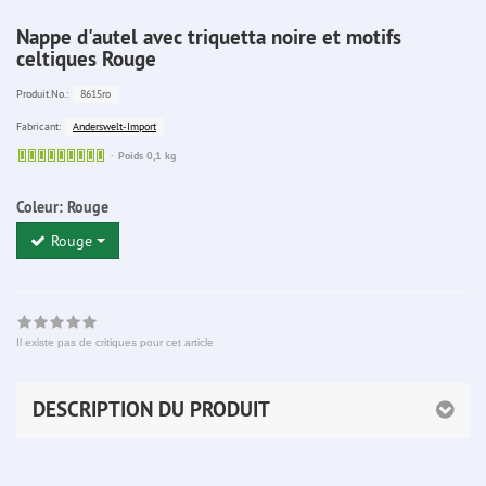
Nappe d'autel avec triquetta noire et motifs
celtiques Rouge
8615ro
Produit.No.:
Anderswelt-Import
Fabricant:
Sofort
Poids 0,1 kg
lieferbar
Coleur:
Rouge
Rouge
Il existe pas de critiques pour cet article
DESCRIPTION DU PRODUIT