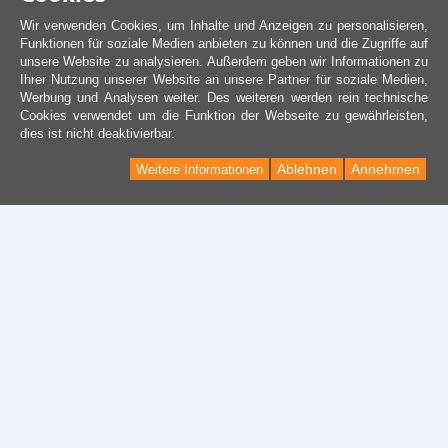
Wir verwenden Cookies, um Inhalte und Anzeigen zu personalisieren,
Funktionen für soziale Medien anbieten zu können und die Zugriffe auf
unsere Website zu analysieren. Außerdem geben wir Informationen zu
Ihrer Nutzung unserer Website an unsere Partner für soziale Medien,
Werbung und Analysen weiter. Des weiteren werden rein technische
Cookies verwendet um die Funktion der Webseite zu gewährleisten,
dies ist nicht deaktivierbar.
Ablehnen
Annehmen
Weitere Informationen